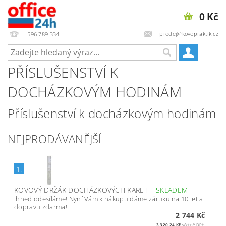
0 Kč
prodej@kovopraktik.cz
596 789 334
PŘÍSLUŠENSTVÍ K
DOCHÁZKOVÝM HODINÁM
Příslušenství k docházkovým hodinám
NEJPRODÁVANĚJŠÍ
1.
KOVOVÝ DRŽÁK DOCHÁZKOVÝCH KARET
–
SKLADEM
Ihned odesíláme! Nyní Vám k nákupu dáme záruku na 10 let a
dopravu zdarma!
2 744 Kč
3 320,24 Kč
včetně DPH