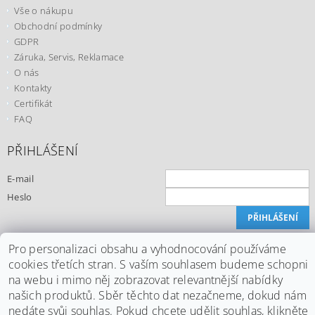
Vše o nákupu
Obchodní podmínky
GDPR
Záruka, Servis, Reklamace
O nás
Kontakty
Certifikát
FAQ
PŘIHLÁŠENÍ
E-mail
Heslo
Registrace
Pro personalizaci obsahu a vyhodnocování používáme
Zapomenuté heslo
cookies třetích stran. S vaším souhlasem budeme schopni
na webu i mimo něj zobrazovat relevantnější nabídky
našich produktů. Sběr těchto dat nezačneme, dokud nám
nedáte svůj souhlas. Pokud chcete udělit souhlas, klikněte