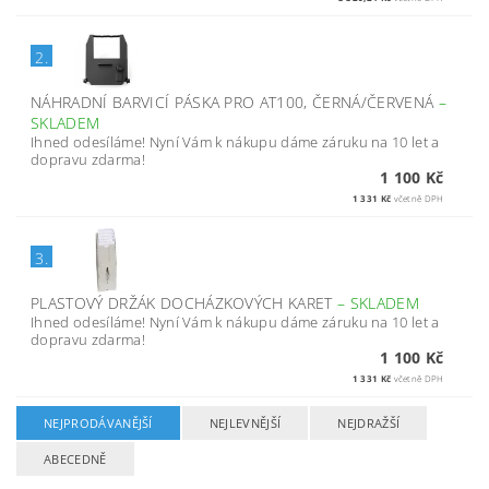
2.
NÁHRADNÍ BARVICÍ PÁSKA PRO AT100, ČERNÁ/ČERVENÁ
–
SKLADEM
Ihned odesíláme! Nyní Vám k nákupu dáme záruku na 10 let a
dopravu zdarma!
1 100 Kč
1 331 Kč
včetně DPH
3.
PLASTOVÝ DRŽÁK DOCHÁZKOVÝCH KARET
–
SKLADEM
Ihned odesíláme! Nyní Vám k nákupu dáme záruku na 10 let a
dopravu zdarma!
1 100 Kč
1 331 Kč
včetně DPH
NEJPRODÁVANĚJŠÍ
NEJLEVNĚJŠÍ
NEJDRAŽŠÍ
ABECEDNĚ