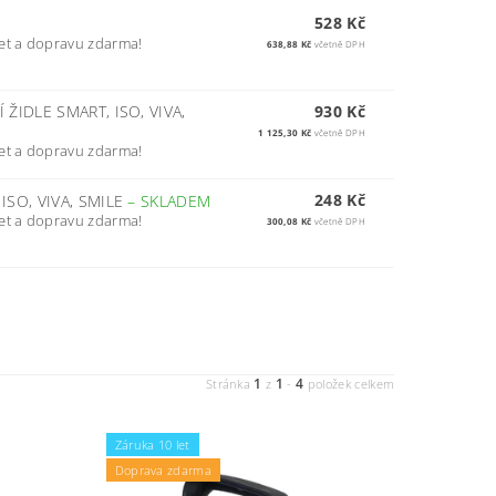
528 Kč
et a dopravu zdarma!
638,88 Kč
včetně DPH
IDLE SMART, ISO, VIVA,
930 Kč
1 125,30 Kč
včetně DPH
et a dopravu zdarma!
248 Kč
SO, VIVA, SMILE
–
SKLADEM
et a dopravu zdarma!
300,08 Kč
včetně DPH
1
1
4
Stránka
z
-
položek celkem
Záruka 10 let
Doprava zdarma