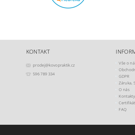
KONTAKT
INFOR
Vše o n
prodej
@
kovopraktik.cz
Obchodn
596 789 334
GDPR
Záruka, 
O nás
Kontakty
Certifiká
FAQ