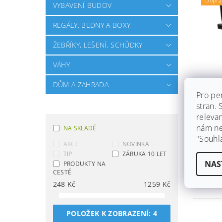
Dopra
VYBAVENÍ BUDOV
REGÁLY, BEDNY A BOXY
ŽEBŘÍKY, LEŠENÍ, SCHŮDKY
VÁHY
DŮM A ZAHRADA
SKLO
Pro pe
PRO 
stran.
SMART
releva
Skla
nám ned
NA SKLADĚ
Ihned 
"Souhl
AKCE
NOVINKA
dáme z
zdarm
TIP
ZÁRUKA 10 LET
NAS
PRODUKTY NA
CESTĚ
1 259
248
Kč
1259
Kč
POLOŽEK K ZOBRAZENÍ:
4