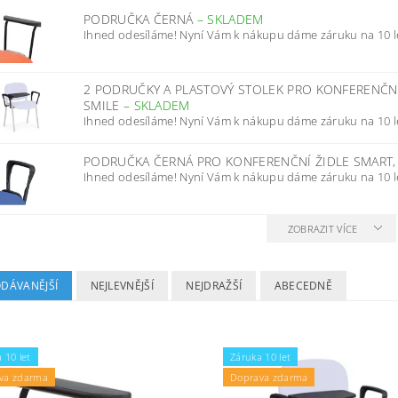
PODRUČKA ČERNÁ
–
SKLADEM
Ihned odesíláme! Nyní Vám k nákupu dáme záruku na 10 l
2 PODRUČKY A PLASTOVÝ STOLEK PRO KONFERENČNÍ Ž
SMILE
–
SKLADEM
Ihned odesíláme! Nyní Vám k nákupu dáme záruku na 10 l
PODRUČKA ČERNÁ PRO KONFERENČNÍ ŽIDLE SMART, I
Ihned odesíláme! Nyní Vám k nákupu dáme záruku na 10 l
ZOBRAZIT VÍCE
ODÁVANĚJŠÍ
NEJLEVNĚJŠÍ
NEJDRAŽŠÍ
ABECEDNĚ
 10 let
Záruka 10 let
va zdarma
Doprava zdarma