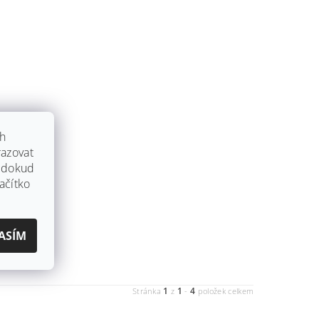
ch
azovat
, dokud
ačítko
ASÍM
1
1
4
Stránka
z
-
položek celkem