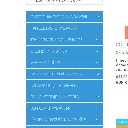
TABURETY A PODNOŽKY
GASTRO NÁBYTEK A VYBAVENÍ
KANCELÁŘSKÉ VYBAVENÍ
TRANSPORT A MANIPULACE
PODR
DÍLENSKÝ NÁBYTEK
Skla
Ihned 
VYBAVENÍ DÍLEN
dáme z
zdarm
ŠATNY A SOCIÁLNÍ ZAŘÍZENÍ
528 
SKLADY OLEJŮ A KAPALIN
BALÍCÍ STROJE A MATERIÁL
VENKOVNÍ VYBAVENÍ
ÚKLID A ÚDRŽBA KANCELÁŘE
Záruka