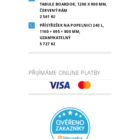
TABULE BOARDOK, 1200 X 900 MM,
ČERVENÝ RÁM
2 561 Kč
PŘÍSTŘEŠEK NA POPELNICI 240 L,
1160 × 695 × 800 MM,
UZAMYKATELNÝ
5 727 Kč
PŘIJÍMÁME ONLINE PLATBY