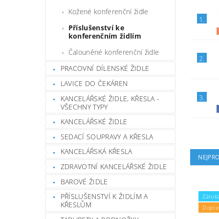
Kožené konferenční židle
1.
Příslušenství ke
konferenčním židlím
Čalouněné konferenční židle
2.
PRACOVNÍ DÍLENSKÉ ŽIDLE
LAVICE DO ČEKÁREN
3.
KANCELÁŘSKÉ ŽIDLE, KŘESLA -
VŠECHNY TYPY
KANCELÁŘSKÉ ŽIDLE
SEDACÍ SOUPRAVY A KŘESLA
KANCELÁŘSKÁ KŘESLA
NEJPR
ZDRAVOTNÍ KANCELÁŘSKÉ ŽIDLE
BAROVÉ ŽIDLE
PŘÍSLUŠENSTVÍ K ŽIDLÍM A
Záruka
KŘESLŮM
Dopra