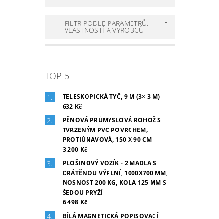
FILTR PODLE PARAMETRŮ,
VLASTNOSTÍ A VÝROBCŮ
TOP 5
TELESKOPICKÁ TYČ, 9 M (3× 3 M)
632 Kč
PĚNOVÁ PRŮMYSLOVÁ ROHOŽ S
TVRZENÝM PVC POVRCHEM,
PROTIÚNAVOVÁ, 150 X 90 CM
3 200 Kč
PLOŠINOVÝ VOZÍK - 2 MADLA S
DRÁTĚNOU VÝPLNÍ, 1000X700 MM,
NOSNOST 200 KG, KOLA 125 MM S
ŠEDOU PRYŽÍ
6 498 Kč
BÍLÁ MAGNETICKÁ POPISOVACÍ