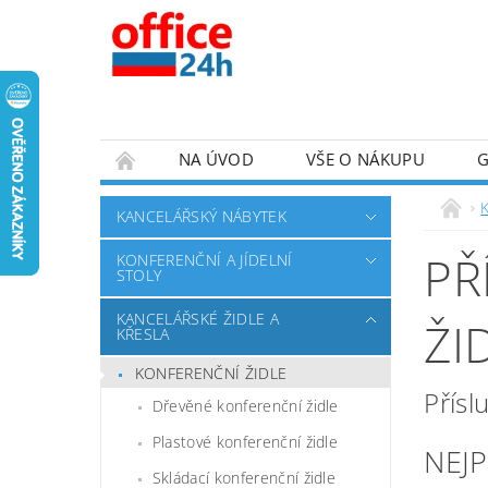
NA ÚVOD
VŠE O NÁKUPU
K
KANCELÁŘSKÝ NÁBYTEK
PŘ
KONFERENČNÍ A JÍDELNÍ
STOLY
KANCELÁŘSKÉ ŽIDLE A
ŽI
KŘESLA
KONFERENČNÍ ŽIDLE
Přísl
Dřevěné konferenční židle
Plastové konferenční židle
NEJ
Skládací konferenční židle