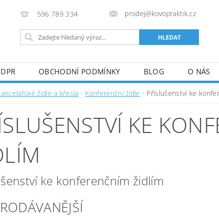
prodej@kovopraktik.cz
596 789 334
GDPR
OBCHODNÍ PODMÍNKY
BLOG
O NÁS
ancelářské židle a křesla
Konferenční židle
Příslušenství ke konfe
ÍSLUŠENSTVÍ KE KON
DLÍM
ušenství ke konferenčním židlím
PRODÁVANĚJŠÍ