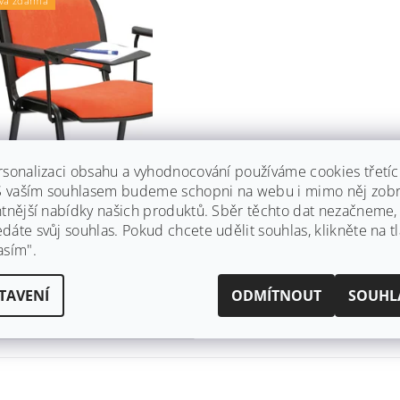
va zdarma
PNÝ PLASTOVÝ STOLEK
rsonalizaci obsahu a vyhodnocování používáme cookies třetí
KONFERENČNÍ ŽIDLE
 S vaším souhlasem budeme schopni na webu i mimo něj zobr
, ISO, VIVA, SMILE
ntnější nabídky našich produktů. Sběr těchto dat nezačneme
dem
(37 ks)
áte svůj souhlas. Pokud chcete udělit souhlas, klikněte na tl
odesíláme! Nyní Vám k nákupu
asím".
áruku na 10 let a dopravu
a!
TAVENÍ
ODMÍTNOUT
SOUHL
1 523,39 Kč včetně DPH
 Kč
/ ks