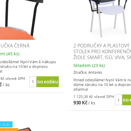
UČKA ČERNÁ
2 PODRUČKY A PLASTOVÝ
STOLEK PRO KONFERENČ
dem
(45 ks)
ŽIDLE SMART, ISO, VIVA, S
odesíláme! Nyní Vám k nákupu
Skladem
(23 ks)
áruku na 10 let a dopravu
a!
Značka:
Antares
638,88 Kč včetně DPH
Ihned odesíláme! Nyní Vám k 
Kč
/ ks
dáme záruku na 10 let a dopra
zdarma!
1 125,30 Kč včetně DPH
930 Kč
/ ks
 10 let