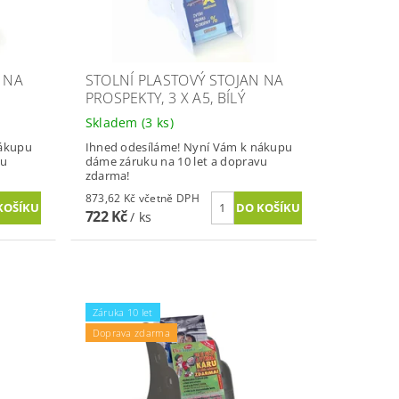
 NA
STOLNÍ PLASTOVÝ STOJAN NA
PROSPEKTY, 3 X A5, BÍLÝ
Skladem
(3 ks)
nákupu
Ihned odesíláme! Nyní Vám k nákupu
vu
dáme záruku na 10 let a dopravu
zdarma!
873,62 Kč včetně DPH
722 Kč
/ ks
Záruka 10 let
Doprava zdarma