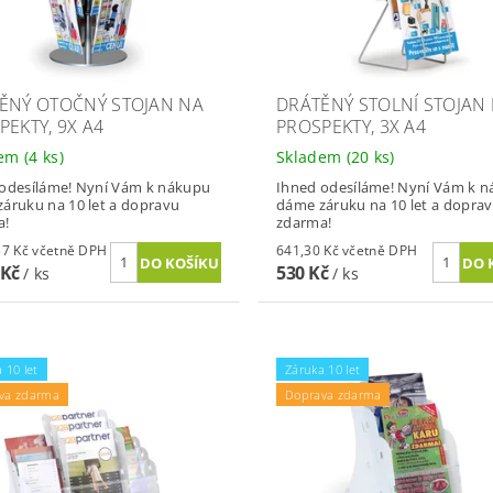
ĚNÝ OTOČNÝ STOJAN NA
DRÁTĚNÝ STOLNÍ STOJAN
PEKTY, 9X A4
PROSPEKTY, 3X A4
dem
(4 ks)
Skladem
(20 ks)
odesíláme! Nyní Vám k nákupu
Ihned odesíláme! Nyní Vám k 
áruku na 10 let a dopravu
dáme záruku na 10 let a dopra
a!
zdarma!
1 569,37 Kč včetně DPH
641,30 Kč včetně DPH
 Kč
530 Kč
/ ks
/ ks
 10 let
Záruka 10 let
va zdarma
Doprava zdarma