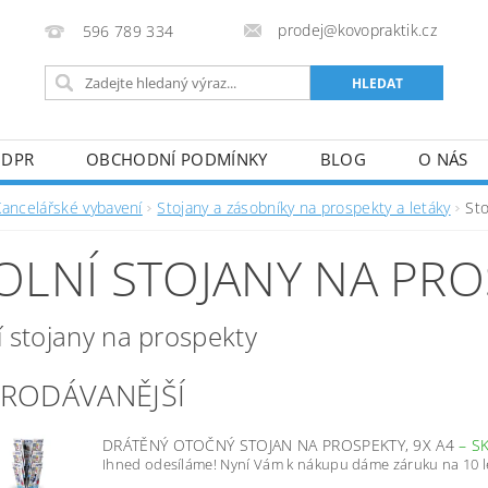
prodej@kovopraktik.cz
596 789 334
GDPR
OBCHODNÍ PODMÍNKY
BLOG
O NÁS
Kancelářské vybavení
Stojany a zásobníky na prospekty a letáky
Sto
OLNÍ STOJANY NA PR
í stojany na prospekty
PRODÁVANĚJŠÍ
DRÁTĚNÝ OTOČNÝ STOJAN NA PROSPEKTY, 9X A4
–
S
Ihned odesíláme! Nyní Vám k nákupu dáme záruku na 10 l