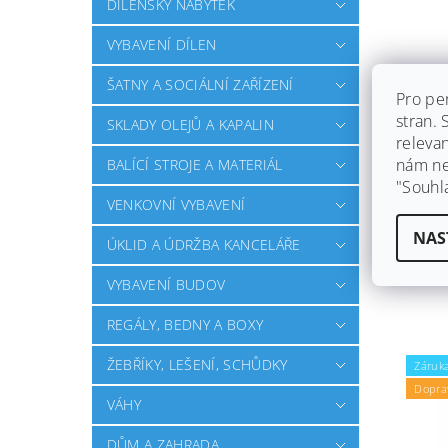
DÍLENSKÝ NÁBYTEK
VYBAVENÍ DÍLEN
ŠATNY A SOCIÁLNÍ ZAŘÍZENÍ
Pro pe
STOL
stran.
NA PR
SKLADY OLEJŮ A KAPALIN
releva
Skla
nám ned
BALÍCÍ STROJE A MATERIÁL
Ihned 
"Souhl
dáme z
VENKOVNÍ VYBAVENÍ
zdarm
NAS
ÚKLID A ÚDRŽBA KANCELÁŘE
829 
VYBAVENÍ BUDOV
REGÁLY, BEDNY A BOXY
ŽEBŘÍKY, LEŠENÍ, SCHŮDKY
Záruka
Dopra
VÁHY
DŮM A ZAHRADA