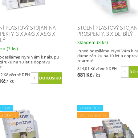
NÍ PLASTOVÝ STOJAN NA
STOLNÍ PLASTOVÝ STOJAN
EKTY, 3 X A4/3 X A5/3 X
PROSPEKTY, 3 X DL, BÍLÝ
ÍLÝ
Skladem
(3 ks)
dem
(7 ks)
Ihned odesíláme! Nyní Vám k 
dáme záruku na 10 let a dopra
odesíláme! Nyní Vám k nákupu
zdarma!
áruku na 10 let a dopravu
a!
824,01 Kč včetně DPH
681 Kč
1 648,02 Kč včetně DPH
/ ks
 Kč
/ ks
 10 let
Záruka 10 let
va zdarma
Doprava zdarma