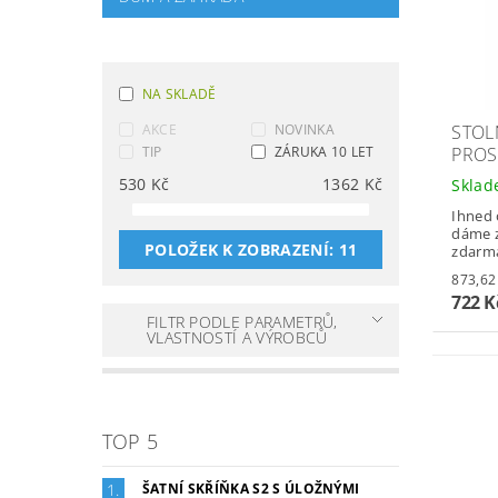
NA SKLADĚ
AKCE
NOVINKA
STOL
TIP
ZÁRUKA 10 LET
PROSP
530
Kč
1362
Kč
Skla
Ihned 
dáme z
POLOŽEK K ZOBRAZENÍ:
11
zdarm
722 
FILTR PODLE PARAMETRŮ,
VLASTNOSTÍ A VÝROBCŮ
TOP 5
ŠATNÍ SKŘÍŇKA S2 S ÚLOŽNÝMI