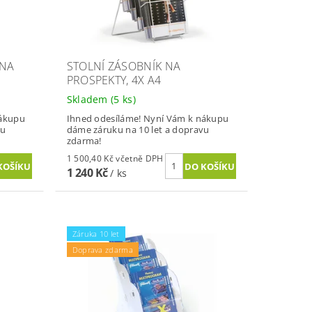
 NA
STOLNÍ ZÁSOBNÍK NA
PROSPEKTY, 4X A4
Skladem
(5 ks)
nákupu
Ihned odesíláme! Nyní Vám k nákupu
vu
dáme záruku na 10 let a dopravu
zdarma!
1 500,40 Kč včetně DPH
1 240 Kč
/ ks
Záruka 10 let
Doprava zdarma