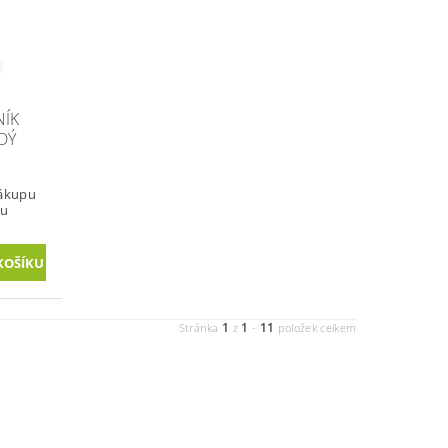
NÍK
DÝ
nákupu
vu
1
1
11
Stránka
z
-
položek celkem