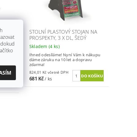
ch
 NA
STOLNÍ PLASTOVÝ STOJAN NA
azovat
/3 X
PROSPEKTY, 3 X DL, ŠEDÝ
, dokud
Skladem
(4 ks)
ačítko
Ihned odesíláme! Nyní Vám k nákupu
dáme záruku na 10 let a dopravu
nákupu
zdarma!
vu
ASÍM
824,01 Kč včetně DPH
681 Kč
/ ks