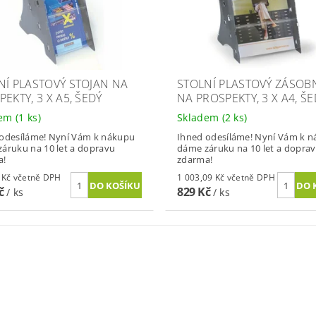
NÍ PLASTOVÝ STOJAN NA
STOLNÍ PLASTOVÝ ZÁSOB
EKTY, 3 X A5, ŠEDÝ
NA PROSPEKTY, 3 X A4, ŠE
dem
(1 ks)
Skladem
(2 ks)
odesíláme! Nyní Vám k nákupu
Ihned odesíláme! Nyní Vám k 
áruku na 10 let a dopravu
dáme záruku na 10 let a dopra
a!
zdarma!
873,62 Kč včetně DPH
1 003,09 Kč včetně DPH
Kč
829 Kč
/ ks
/ ks