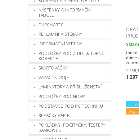
KLIPRÁMY A PLAKÁTOVÉ LIŠTY
NÁSTĚNKY A INFORMAČNÍ
TABULE
FLIPCHARTY
DRÁT
REKLAMNÍ A STOJANY
PROS
INFORMAČNÍ VITRÍNY
Skla
Ihned 
PODLOŽKY POD ŽIDLE A TOPNÉ
dáme z
KOBERCE
zdarm
SKARTOVAČKY
1 297
VAZACÍ STROJE
LAMINÁTORY A PŘÍSLUŠENSTVÍ
PODLOŽKY POD NOHY
Záruka
PODSTAVCE POD PC TECHNIKU
Dopra
ŘEZAČKY PAPÍRU
POKLADNY, POČÍTAČKY, TESTERY
BANKOVEK