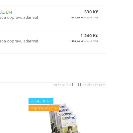
530 Kč
LADEM
et a dopravu zdarma!
641,30 Kč
včetně DPH
1 240 Kč
et a dopravu zdarma!
1 500,40 Kč
včetně DPH
1
1
11
Stránka
z
-
položek celkem
Záruka 10 let
Doprava zdarma