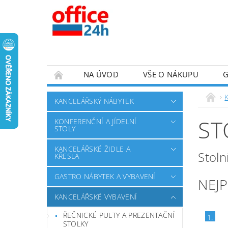
NA ÚVOD
VŠE O NÁKUPU
KANCELÁŘSKÝ NÁBYTEK
ST
KONFERENČNÍ A JÍDELNÍ
STOLY
KANCELÁŘSKÉ ŽIDLE A
Stoln
KŘESLA
GASTRO NÁBYTEK A VYBAVENÍ
NEJ
KANCELÁŘSKÉ VYBAVENÍ
ŘEČNICKÉ PULTY A PREZENTAČNÍ
1.
STOLKY