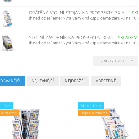
DRÁTĚNÝ STOLNÍ STOJAN NA PROSPEKTY, 3X A4
–
SK
Ihned odesíláme! Nyní Vám k nákupu dáme záruku na 10 l
STOLNÍ ZÁSOBNÍK NA PROSPEKTY, 4X A4
–
SKLADEM
Ihned odesíláme! Nyní Vám k nákupu dáme záruku na 10 l
ZOBRAZIT VÍCE
ODÁVANĚJŠÍ
NEJLEVNĚJŠÍ
NEJDRAŽŠÍ
ABECEDNĚ
 10 let
Záruka 10 let
va zdarma
Doprava zdarma