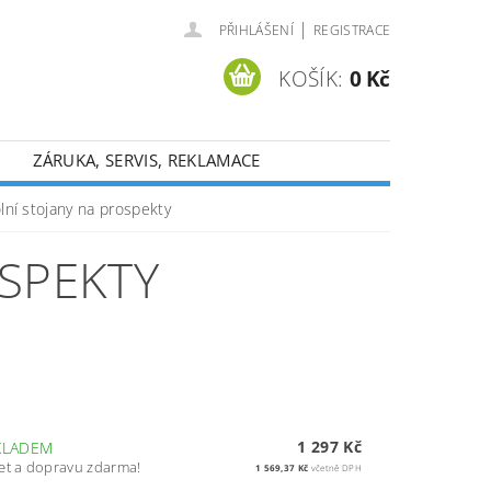
|
PŘIHLÁŠENÍ
REGISTRACE
KOŠÍK:
0 Kč
ZÁRUKA, SERVIS, REKLAMACE
lní stojany na prospekty
OSPEKTY
1 297 Kč
KLADEM
et a dopravu zdarma!
1 569,37 Kč
včetně DPH