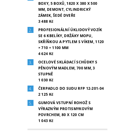
BOXY, 5 BOXŮ, 1820 X 380 X 500
MM, DEMONT, CYLINDRICKÝ
ZÁMEK, ŠEDÉ DVEŘE
3 488 Kč
PROFESIONÁLNÍ ÚKLIDOVÝ VOZÍK
SE 6 KBELÍKY, DRŽÁKY MOPU,
SKŘÍŇKOU A PYTLEM S VÍKEM, 1120
× 710 × 1100 MM
4 624 Kč
OCELOVÉ SKLÁDACÍ SCHŮDKY S
PĚNOVÝM MADLEM, 700 MM, 3
STUPNĚ
1 030 Kč
ČERPADLO DO SUDU RFP 12-201-04
2 125 Kč
GUMOVÁ VSTUPNÍ ROHOŽ S
VÝRAZNÝM PROTISMYKOVÝM
POVRCHEM, 80 X 120 CM
1 043 Kč