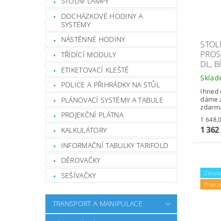
STOLNÍ LAMPY
DOCHÁZKOVÉ HODINY A
SYSTÉMY
NÁSTĚNNÉ HODINY
STOL
PROSP
TŘÍDÍCÍ MODULY
DL, B
ETIKETOVACÍ KLEŠTĚ
Skla
POLICE A PŘIHRÁDKY NA STŮL
Ihned 
dáme z
PLÁNOVACÍ SYSTÉMY A TABULE
zdarm
PROJEKČNÍ PLÁTNA
1 362
KALKULÁTORY
INFORMAČNÍ TABULKY TARIFOLD
DĚROVAČKY
Záruka
SEŠÍVAČKY
Dopra
TRANSPORT A MANIPULACE