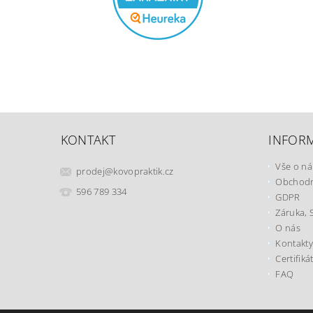
KONTAKT
INFOR
Vše o n
prodej
@
kovopraktik.cz
Obchodn
596 789 334
GDPR
Záruka, 
O nás
Kontakty
Certifiká
FAQ