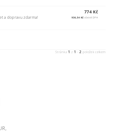
774 Kč
et a dopravu zdarma!
936,54 Kč
včetně DPH
1
1
2
Stránka
z
-
položek celkem
UR,