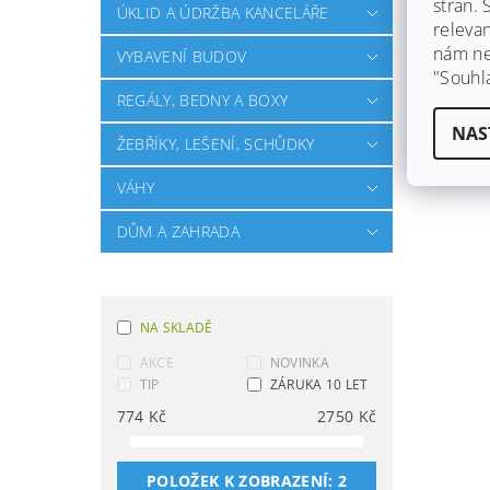
stran.
ÚKLID A ÚDRŽBA KANCELÁŘE
releva
nám ned
VYBAVENÍ BUDOV
"Souhl
REGÁLY, BEDNY A BOXY
NAS
ŽEBŘÍKY, LEŠENÍ, SCHŮDKY
VÁHY
DŮM A ZAHRADA
NA SKLADĚ
AKCE
NOVINKA
TIP
ZÁRUKA 10 LET
774
Kč
2750
Kč
POLOŽEK K ZOBRAZENÍ:
2