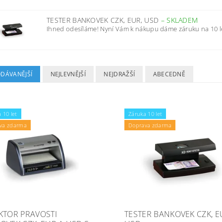
TESTER BANKOVEK CZK, EUR, USD
–
SKLADEM
Ihned odesíláme! Nyní Vám k nákupu dáme záruku na 10 l
ODÁVANĚJŠÍ
NEJLEVNĚJŠÍ
NEJDRAŽŠÍ
ABECEDNĚ
 10 let
Záruka 10 let
va zdarma
Doprava zdarma
KTOR PRAVOSTI
TESTER BANKOVEK CZK, E