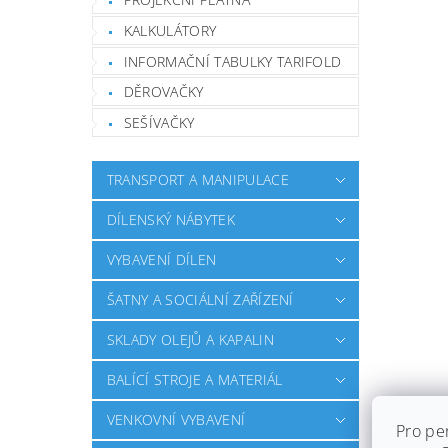
KALKULÁTORY
INFORMAČNÍ TABULKY TARIFOLD
DĚROVAČKY
SEŠÍVAČKY
TRANSPORT A MANIPULACE
DÍLENSKÝ NÁBYTEK
VYBAVENÍ DÍLEN
ŠATNY A SOCIÁLNÍ ZAŘÍZENÍ
SKLADY OLEJŮ A KAPALIN
BALÍCÍ STROJE A MATERIÁL
VENKOVNÍ VYBAVENÍ
Pro pe