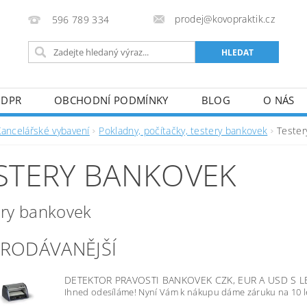
prodej@kovopraktik.cz
596 789 334
GDPR
OBCHODNÍ PODMÍNKY
BLOG
O NÁS
Kancelářské vybavení
Pokladny, počítačky, testery bankovek
Tester
STERY BANKOVEK
ery bankovek
PRODÁVANĚJŠÍ
DETEKTOR PRAVOSTI BANKOVEK CZK, EUR A USD S 
Ihned odesíláme! Nyní Vám k nákupu dáme záruku na 10 l