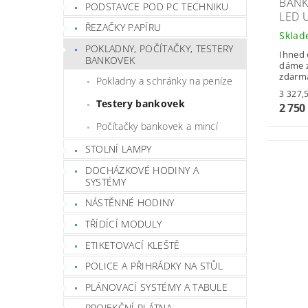
BANK
PODSTAVCE POD PC TECHNIKU
LED 
ŘEZAČKY PAPÍRU
Skla
POKLADNY, POČÍTAČKY, TESTERY
Ihned 
BANKOVEK
dáme z
zdarm
Pokladny a schránky na peníze
Testery bankovek
2 750
Počítačky bankovek a mincí
STOLNÍ LAMPY
DOCHÁZKOVÉ HODINY A
SYSTÉMY
NÁSTĚNNÉ HODINY
TŘÍDÍCÍ MODULY
ETIKETOVACÍ KLEŠTĚ
POLICE A PŘIHRÁDKY NA STŮL
PLÁNOVACÍ SYSTÉMY A TABULE
PROJEKČNÍ PLÁTNA