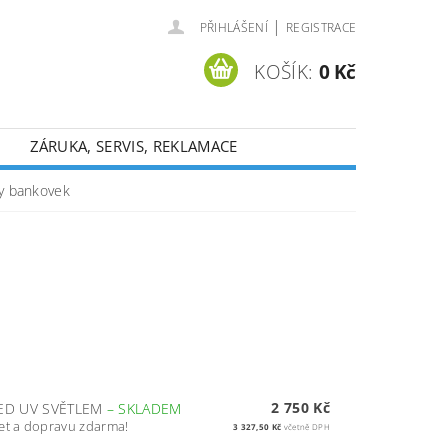
|
PŘIHLÁŠENÍ
REGISTRACE
KOŠÍK:
0 Kč
ZÁRUKA, SERVIS, REKLAMACE
y bankovek
2 750 Kč
LED UV SVĚTLEM
–
SKLADEM
et a dopravu zdarma!
3 327,50 Kč
včetně DPH