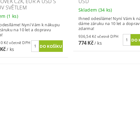
OVEK CZK, EUR A USD S
USD
UV SVĚTLEM
Skladem
(34 ks)
dem
(1 ks)
Ihned odesíláme! Nyní Vám k 
dáme záruku na 10 let a dopra
odesíláme! Nyní Vám k nákupu
zdarma!
áruku na 10 let a dopravu
a!
936,54 Kč včetně DPH
774 Kč
3 327,50 Kč včetně DPH
/ ks
 Kč
/ ks