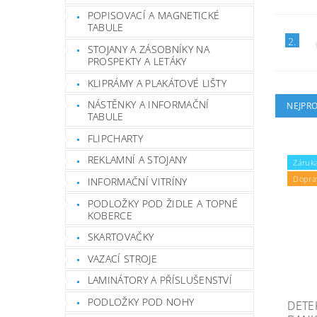
POPISOVACÍ A MAGNETICKÉ
TABULE
2.
STOJANY A ZÁSOBNÍKY NA
PROSPEKTY A LETÁKY
KLIPRÁMY A PLAKÁTOVÉ LIŠTY
NÁSTĚNKY A INFORMAČNÍ
NEJPR
TABULE
FLIPCHARTY
REKLAMNÍ A STOJANY
Záruka
Dopra
INFORMAČNÍ VITRÍNY
PODLOŽKY POD ŽIDLE A TOPNÉ
KOBERCE
SKARTOVAČKY
VAZACÍ STROJE
LAMINÁTORY A PŘÍSLUŠENSTVÍ
PODLOŽKY POD NOHY
DETE