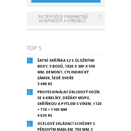
FILTR PODLE PARAMETRŮ,
VLASTNOSTÍ A VÝROBCŮ
TOP 5
ŠATNÍ SKŘÍŇKA S2 S ÚLOŽNÝMI
BOXY, 5 BOXŮ, 1820 X 380 X 500
MM, DEMONT, CYLINDRICKÝ
ZÁMEK, ŠEDÉ DVEŘE
3 488 Kč
PROFESIONÁLNÍ ÚKLIDOVÝ VOZÍK
SE 6 KBELÍKY, DRŽÁKY MOPU,
SKŘÍŇKOU A PYTLEM S VÍKEM, 1120
× 710 × 1100 MM
4 624 Kč
OCELOVÉ SKLÁDACÍ SCHŮDKY S
PĚNOVÝM MADLEM, 700 MM, 3