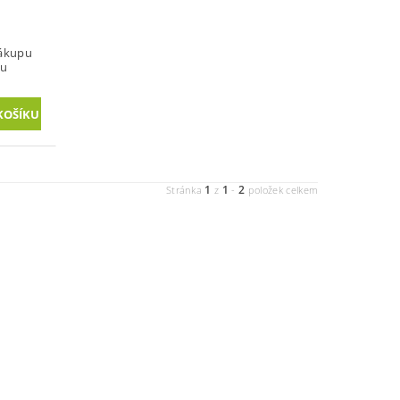
nákupu
vu
1
1
2
Stránka
z
-
položek celkem