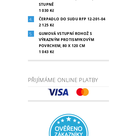
STUPNĚ
1 030 Kč
ČERPADLO DO SUDU RFP 12-201-04
2 125 Kč
GUMOVÁ VSTUPNÍ ROHOŽ S
VÝRAZNÝM PROTISMYKOVÝM
POVRCHEM, 80 X 120 CM
1 043 Kč
PŘIJÍMÁME ONLINE PLATBY