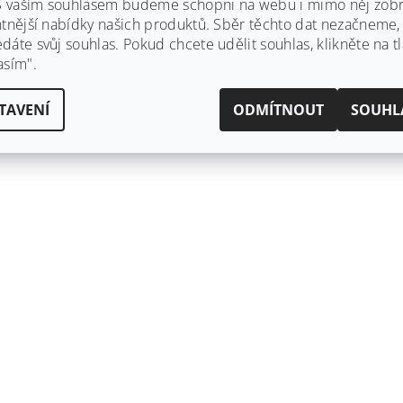
 S vaším souhlasem budeme schopni na webu i mimo něj zobr
ntnější nabídky našich produktů. Sběr těchto dat nezačneme
áte svůj souhlas. Pokud chcete udělit souhlas, klikněte na tl
asím".
TAVENÍ
ODMÍTNOUT
SOUHL