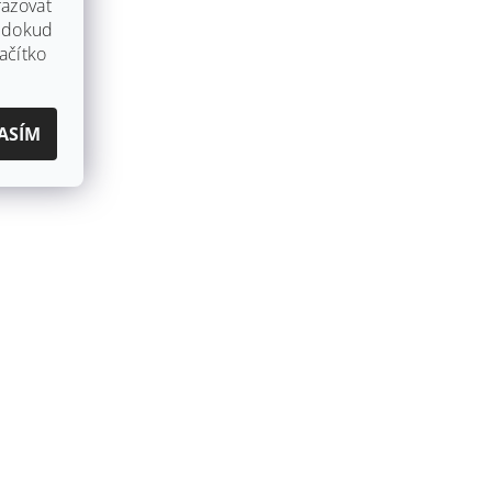
azovat
, dokud
ačítko
ASÍM