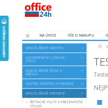
NA ÚVOD
VŠE O NÁKUPU
KANCELÁŘSKÝ NÁBYTEK
TE
KONFERENČNÍ A JÍDELNÍ
STOLY
KANCELÁŘSKÉ ŽIDLE A
Test
KŘESLA
GASTRO NÁBYTEK A VYBAVENÍ
NEJ
KANCELÁŘSKÉ VYBAVENÍ
ŘEČNICKÉ PULTY A PREZENTAČNÍ
1.
STOLKY