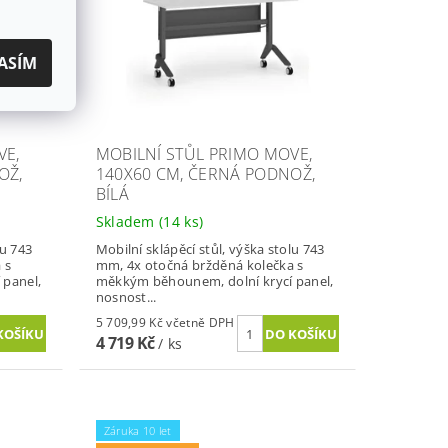
ASÍM
VE,
MOBILNÍ STŮL PRIMO MOVE,
OŽ,
140X60 CM, ČERNÁ PODNOŽ,
BÍLÁ
Skladem
(14 ks)
lu 743
Mobilní sklápěcí stůl, výška stolu 743
 s
mm, 4x otočná bržděná kolečka s
 panel,
měkkým běhounem, dolní krycí panel,
nosnost...
5 709,99 Kč včetně DPH
4 719 Kč
/ ks
Záruka 10 let