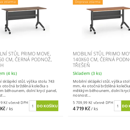
va zdarma
Doprava zdarma
LNÍ STŮL PRIMO MOVE,
MOBILNÍ STŮL PRIMO MO
60 CM, ČERNÁ PODNOŽ,
140X60 CM, ČERNÁ PODN
CH
TŘEŠEŇ
dem
(4 ks)
Skladem
(3 ks)
í sklápěcí stůl, výška stolu 743
Mobilní sklápěcí stůl, výška sto
 otočná bržděná kolečka s
mm, 4x otočná bržděná kolečka
 běhounem, dolní krycí panel,
měkkým běhounem, dolní krycí
t...
nosnost...
5 709,99 Kč včetně DPH
5 709,99 Kč včetně DPH
 Kč
4 719 Kč
/ ks
/ ks