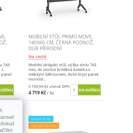
VE,
MOBILNÍ STŮL PRIMO MOVE,
OŽ,
140X60 CM, ČERNÁ PODNOŽ,
DUB PŘÍRODNÍ
Na cestě
lu 743
Mobilní sklápěcí stůl, výška stolu 743
 s
mm, 4x otočná bržděná kolečka s
 panel,
měkkým běhounem, dolní krycí panel,
nosnost...
5 709,99 Kč včetně DPH
4 719 Kč
/ ks
ch
azovat
Záruka 10 let
, dokud
Doprava zdarma
ačítko