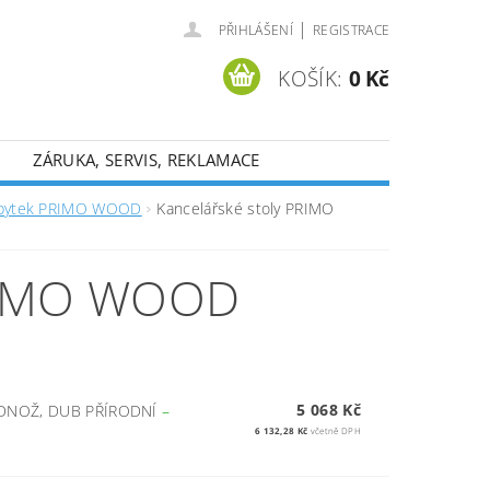
|
PŘIHLÁŠENÍ
REGISTRACE
KOŠÍK:
0 Kč
ZÁRUKA, SERVIS, REKLAMACE
ábytek PRIMO WOOD
Kancelářské stoly PRIMO
RIMO WOOD
5 068 Kč
ODNOŽ, DUB PŘÍRODNÍ
–
6 132,28 Kč
včetně DPH