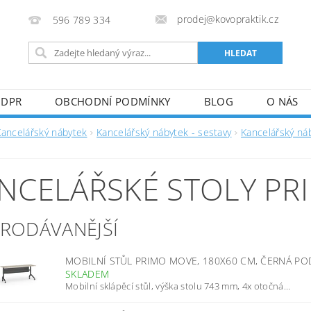
prodej@kovopraktik.cz
596 789 334
GDPR
OBCHODNÍ PODMÍNKY
BLOG
O NÁS
Kancelářský nábytek
Kancelářský nábytek - sestavy
Kancelářský n
D
NCELÁŘSKÉ STOLY P
PRODÁVANĚJŠÍ
MOBILNÍ STŮL PRIMO MOVE, 180X60 CM, ČERNÁ P
SKLADEM
Mobilní sklápěcí stůl, výška stolu 743 mm, 4x otočná...