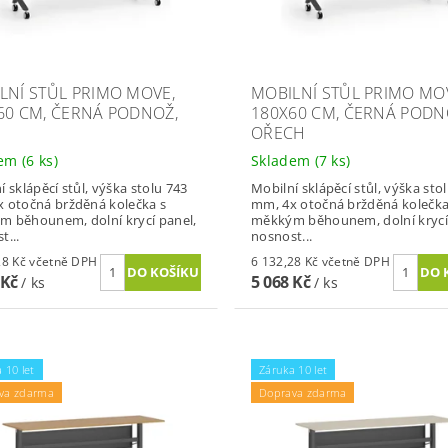
LNÍ STŮL PRIMO MOVE,
MOBILNÍ STŮL PRIMO MO
60 CM, ČERNÁ PODNOŽ,
180X60 CM, ČERNÁ PODN
OŘECH
dem
(6 ks)
Skladem
(7 ks)
í sklápěcí stůl, výška stolu 743
Mobilní sklápěcí stůl, výška sto
 otočná bržděná kolečka s
mm, 4x otočná bržděná kolečka
 běhounem, dolní krycí panel,
měkkým běhounem, dolní krycí
t...
nosnost...
6 132,28 Kč včetně DPH
6 132,28 Kč včetně DPH
 Kč
5 068 Kč
/ ks
/ ks
 10 let
Záruka 10 let
va zdarma
Doprava zdarma