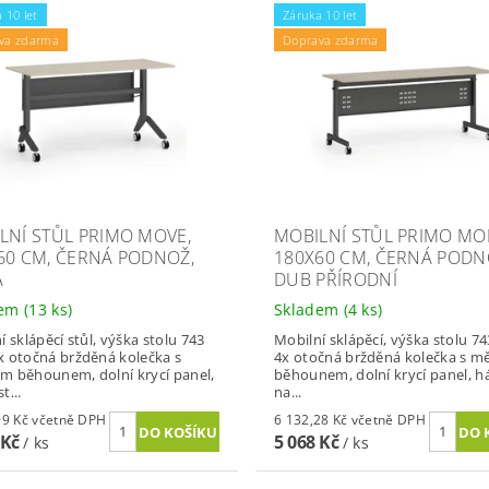
 10 let
Záruka 10 let
va zdarma
Doprava zdarma
LNÍ STŮL PRIMO MOVE,
MOBILNÍ STŮL PRIMO MOB
60 CM, ČERNÁ PODNOŽ,
180X60 CM, ČERNÁ PODN
A
DUB PŘÍRODNÍ
dem
(13 ks)
Skladem
(4 ks)
í sklápěcí stůl, výška stolu 743
Mobilní sklápěcí, výška stolu 7
 otočná bržděná kolečka s
4x otočná bržděná kolečka s 
 běhounem, dolní krycí panel,
běhounem, dolní krycí panel, h
t...
na...
5 709,99 Kč včetně DPH
6 132,28 Kč včetně DPH
 Kč
5 068 Kč
/ ks
/ ks