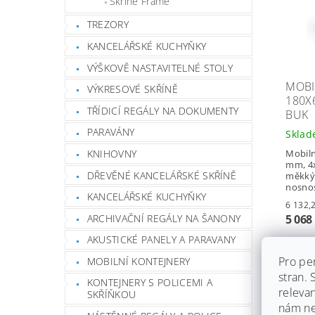
Skříně Frame
TREZORY
KANCELÁŘSKÉ KUCHYŇKY
VÝŠKOVĚ NASTAVITELNÉ STOLY
MOBI
VÝKRESOVÉ SKŘÍNĚ
180X
TŘÍDICÍ REGÁLY NA DOKUMENTY
BUK
PARAVÁNY
Skla
KNIHOVNY
Mobiln
mm, 4x
DŘEVĚNÉ KANCELÁŘSKÉ SKŘÍNĚ
měkkým
nosnos
KANCELÁŘSKÉ KUCHYŇKY
ARCHIVAČNÍ REGÁLY NA ŠANONY
5 068
AKUSTICKÉ PANELY A PARAVANY
Pro pe
MOBILNÍ KONTEJNERY
stran.
KONTEJNERY S POLICEMI A
Záruka
releva
SKŘÍŇKOU
Dopra
nám ned