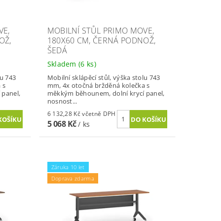
VE,
MOBILNÍ STŮL PRIMO MOVE,
OŽ,
180X60 CM, ČERNÁ PODNOŽ,
ŠEDÁ
Skladem
(6 ks)
lu 743
Mobilní sklápěcí stůl, výška stolu 743
 s
mm, 4x otočná bržděná kolečka s
 panel,
měkkým běhounem, dolní krycí panel,
nosnost...
6 132,28 Kč včetně DPH
5 068 Kč
/ ks
Záruka 10 let
Doprava zdarma