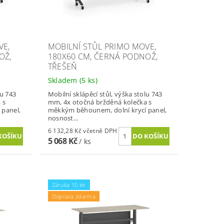
VE,
MOBILNÍ STŮL PRIMO MOVE,
OŽ,
180X60 CM, ČERNÁ PODNOŽ,
TŘEŠEŇ
Skladem
(5 ks)
lu 743
Mobilní sklápěcí stůl, výška stolu 743
 s
mm, 4x otočná bržděná kolečka s
 panel,
měkkým běhounem, dolní krycí panel,
nosnost...
6 132,28 Kč včetně DPH
5 068 Kč
/ ks
Záruka 10 let
Doprava zdarma