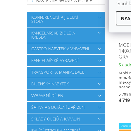
NÁSTĚNNÉ REGÁLY A POLICE
"Souhl
KONFERENČNÍ A JÍDELNÍ
NAS
STOLY
KANCELÁŘSKÉ ŽIDLE A
KŘESLA
MOBI
GASTRO NÁBYTEK A VYBAVENÍ
140X
GRAF
KANCELÁŘSKÉ VYBAVENÍ
Skla
TRANSPORT A MANIPULACE
Mobiln
mm, 4x
měkkým
DÍLENSKÝ NÁBYTEK
nosnos
VYBAVENÍ DÍLEN
4 719
ŠATNY A SOCIÁLNÍ ZAŘÍZENÍ
SKLADY OLEJŮ A KAPALIN
Záruka
BALÍCÍ STROJE A MATERIÁL