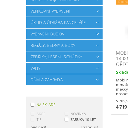
Dopra
VENKOVNÍ VYBAVENÍ
ÚKLID A ÚDRŽBA KANCELÁŘE
VYBAVENÍ BUDOV
REGÁLY, BEDNY A BOXY
MOBI
ŽEBŘÍKY, LEŠENÍ, SCHŮDKY
140X
OŘE
VÁHY
Skla
DŮM A ZAHRADA
Mobiln
mm, 4x
měkkým
nosnos
NA SKLADĚ
4 719
AKCE
NOVINKA
TIP
ZÁRUKA 10 LET
2886
Kč
12330
Kč