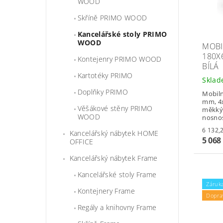
WOOD
Skříně PRIMO WOOD
Kancelářské stoly PRIMO
WOOD
MOBI
180X
Kontejenry PRIMO WOOD
BÍLÁ
Kartotéky PRIMO
Skla
Doplňky PRIMO
Mobiln
mm, 4x
Věšákové stěny PRIMO
měkkým
WOOD
nosnos
Kancelářský nábytek HOME
5 068
OFFICE
Kancelářský nábytek Frame
Kancelářské stoly Frame
Záruka
Kontejnery Frame
Dopra
Regály a knihovny Frame