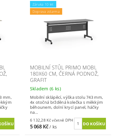
Záruka 10 let
Doprava zdarma
I,
MOBILNÍ STŮL PRIMO MOBI,
OŽ,
180X60 CM, ČERNÁ PODNOŽ,
GRAFIT
Skladem
(6 ks)
43 mm,
Mobilní sklápěcí, výška stolu 743 mm,
měkkým
4x otočná bržděná kolečka s měkkým
áčky
běhounem, dolní krycí panel, háčky
na...
6 132,28 Kč včetně DPH
5 068 Kč
/ ks