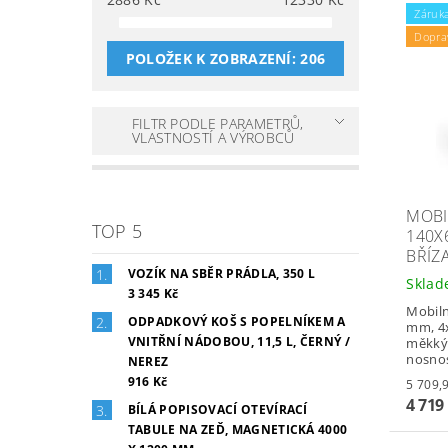
Záruka
Dopra
POLOŽEK K ZOBRAZENÍ:
206
FILTR PODLE PARAMETRŮ,
VLASTNOSTÍ A VÝROBCŮ
MOBI
TOP 5
140X
BŘÍZ
VOZÍK NA SBĚR PRÁDLA, 350 L
Skla
3 345 Kč
Mobiln
ODPADKOVÝ KOŠ S POPELNÍKEM A
mm, 4x
VNITŘNÍ NÁDOBOU, 11,5 L, ČERNÝ /
měkkým
nosnos
NEREZ
916 Kč
4 719
BÍLÁ POPISOVACÍ OTEVÍRACÍ
TABULE NA ZEĎ, MAGNETICKÁ 4000