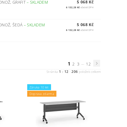
5 068 Kč
DNOŽ, GRAFIT
–
SKLADEM
6 132,28 Kč
včetně DPH
5 068 Kč
ODNOŽ, ŠEDÁ
–
SKLADEM
6 132,28 Kč
včetně DPH
1
...
2
3
12
1
12
206
Stránka
z
-
položek celkem
Záruka 10 let
Doprava zdarma