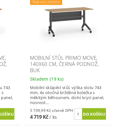
Doprava zdarma
VE,
MOBILNÍ STŮL PRIMO MOVE,
OŽ,
140X60 CM, ČERNÁ PODNOŽ,
BUK
Skladem
(19 ks)
lu 743
Mobilní sklápěcí stůl, výška stolu 743
 s
mm, 4x otočná bržděná kolečka s
 panel,
měkkým běhounem, dolní krycí panel,
nosnost...
5 709,99 Kč včetně DPH
4 719 Kč
/ ks