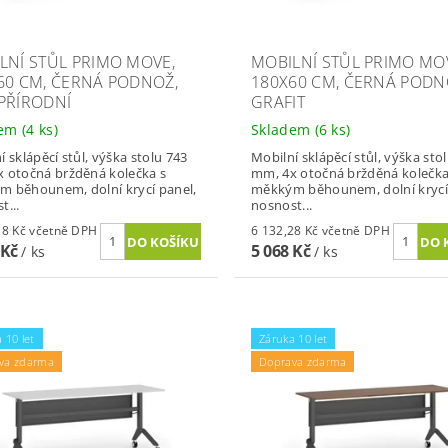
LNÍ STŮL PRIMO MOVE,
MOBILNÍ STŮL PRIMO MO
60 CM, ČERNÁ PODNOŽ,
180X60 CM, ČERNÁ PODN
PŘÍRODNÍ
GRAFIT
dem
(4 ks)
Skladem
(6 ks)
í sklápěcí stůl, výška stolu 743
Mobilní sklápěcí stůl, výška sto
 otočná bržděná kolečka s
mm, 4x otočná bržděná kolečka
 běhounem, dolní krycí panel,
měkkým běhounem, dolní krycí
t...
nosnost...
6 132,28 Kč včetně DPH
6 132,28 Kč včetně DPH
 Kč
5 068 Kč
/ ks
/ ks
 10 let
Záruka 10 let
va zdarma
Doprava zdarma