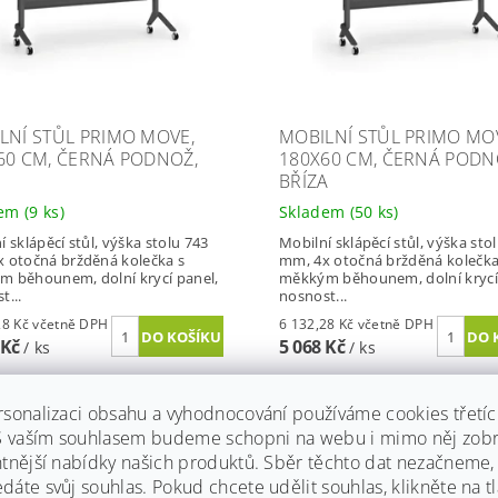
LNÍ STŮL PRIMO MOVE,
MOBILNÍ STŮL PRIMO MO
60 CM, ČERNÁ PODNOŽ,
180X60 CM, ČERNÁ PODN
BŘÍZA
dem
(9 ks)
Skladem
(50 ks)
í sklápěcí stůl, výška stolu 743
Mobilní sklápěcí stůl, výška sto
 otočná bržděná kolečka s
mm, 4x otočná bržděná kolečka
 běhounem, dolní krycí panel,
měkkým běhounem, dolní krycí
t...
nosnost...
6 132,28 Kč včetně DPH
6 132,28 Kč včetně DPH
 Kč
5 068 Kč
/ ks
/ ks
rsonalizaci obsahu a vyhodnocování používáme cookies třetí
 S vaším souhlasem budeme schopni na webu i mimo něj zobr
 10 let
Záruka 10 let
ntnější nabídky našich produktů. Sběr těchto dat nezačneme
va zdarma
Doprava zdarma
áte svůj souhlas. Pokud chcete udělit souhlas, klikněte na tl