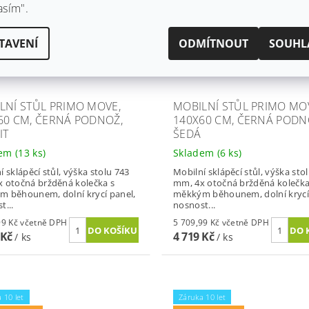
asím".
TAVENÍ
ODMÍTNOUT
SOUHL
LNÍ STŮL PRIMO MOVE,
MOBILNÍ STŮL PRIMO MO
60 CM, ČERNÁ PODNOŽ,
140X60 CM, ČERNÁ PODN
IT
ŠEDÁ
dem
(13 ks)
Skladem
(6 ks)
í sklápěcí stůl, výška stolu 743
Mobilní sklápěcí stůl, výška sto
 otočná bržděná kolečka s
mm, 4x otočná bržděná kolečka
 běhounem, dolní krycí panel,
měkkým běhounem, dolní krycí
t...
nosnost...
5 709,99 Kč včetně DPH
5 709,99 Kč včetně DPH
 Kč
4 719 Kč
/ ks
/ ks
 10 let
Záruka 10 let