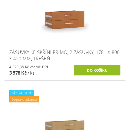
ZÁSUVKY KE SKŘÍNI PRIMO, 2 ZÁSUVKY, 1781 X 800
X 420 MM, TŘEŠEŇ
4 329,38 Kč včetně DPH
3 578 Kč
/ ks
Záruka 10 let
Doprava zdarma