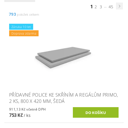
1
...
2
3
45
793
položek celkem
Záruka 10 let
Doprava zdarma
PŘÍDAVNÉ POLICE KE SKŘÍNÍM A REGÁLŮM PRIMO,
2 KS, 800 X 420 MM, ŠEDÁ
911,13 Kč včetně DPH
753 Kč
/ ks