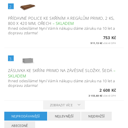
2.
PŘÍDAVNÉ POLICE KE SKŘÍNÍM A REGÁLŮM PRIMO, 2 KS,
800 X 420 MM, OŘECH
–
SKLADEM
Ihned odesíláme! Nyní Vám k nákupu dáme záruku na 10 let a
dopravu zdarma!
753 Kč
911,13 Kč
včetně DPH
3.
ZÁSUVKA KE SKŘÍNI PRIMO NA ZÁVĚSNÉ SLOŽKY, ŠEDÁ
–
SKLADEM
Ihned odesíláme! Nyní Vám k nákupu dáme záruku na 10 let a
dopravu zdarma!
2 608 Kč
3 155,68 Kč
včetně DPH
ZOBRAZIT VÍCE
NEJPRODÁVANĚJŠÍ
NEJLEVNĚJŠÍ
NEJDRAŽŠÍ
ABECEDNĚ