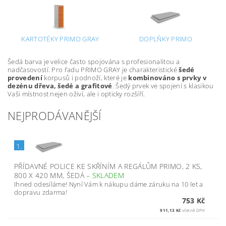
KARTOTÉKY PRIMO GRAY
DOPLŇKY PRIMO
Šedá barva je velice často spojována s profesionalitou a
nadčasovostí. Pro řadu PRIMO GRAY je charakteristické
šedé
provedení
korpusů i podnoží, které je
kombinováno s prvky v
dezénu dřeva, šedé a grafitové
. Šedý prvek ve spojení s klasikou
Vaši místnost nejen oživí, ale i opticky rozšíří.
NEJPRODÁVANĚJŠÍ
1.
PŘÍDAVNÉ POLICE KE SKŘÍNÍM A REGÁLŮM PRIMO, 2 KS,
800 X 420 MM, ŠEDÁ
–
SKLADEM
Ihned odesíláme! Nyní Vám k nákupu dáme záruku na 10 let a
dopravu zdarma!
753 Kč
911,13 Kč
včetně DPH