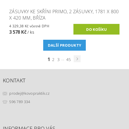
ZÁSUVKY KE SKŘÍNI PRIMO, 2 ZÁSUVKY, 1781 X 800
X 420 MM, BŘÍZA
4 329,38 Kč včetně DPH
3 578 Kč
/ ks
DALŠÍ PRODUKTY
1
...
2
3
45
KONTAKT
prodej
@
kovopraktik.cz
596 789 334
INFORMACE PRO VÁS