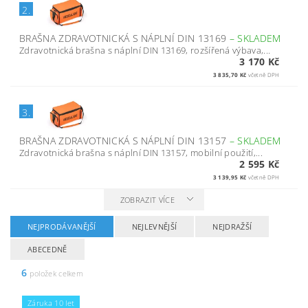
2.
BRAŠNA ZDRAVOTNICKÁ S NÁPLNÍ DIN 13169
–
SKLADEM
Zdravotnická brašna s náplní DIN 13169, rozšířená výbava,...
3 170 Kč
3 835,70 Kč
včetně DPH
3.
BRAŠNA ZDRAVOTNICKÁ S NÁPLNÍ DIN 13157
–
SKLADEM
Zdravotnická brašna s náplní DIN 13157, mobilní použití,...
2 595 Kč
3 139,95 Kč
včetně DPH
ZOBRAZIT VÍCE
NEJPRODÁVANĚJŠÍ
NEJLEVNĚJŠÍ
NEJDRAŽŠÍ
ABECEDNĚ
6
položek celkem
Záruka 10 let