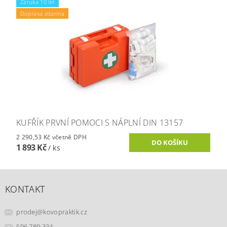
Záruka 10 let
Doprava zdarma
KUFŘÍK PRVNÍ POMOCI S NÁPLNÍ DIN 13157
2 290,53 Kč včetně DPH
1 893 Kč
/ ks
KONTAKT
prodej
@
kovopraktik.cz
596 789 334