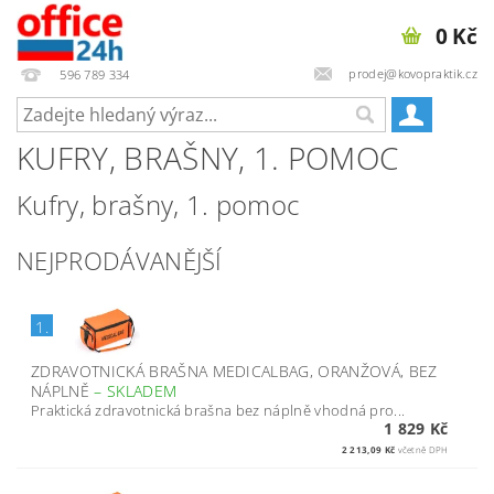
0 Kč
prodej@kovopraktik.cz
596 789 334
KUFRY, BRAŠNY, 1. POMOC
Kufry, brašny, 1. pomoc
NEJPRODÁVANĚJŠÍ
1.
ZDRAVOTNICKÁ BRAŠNA MEDICALBAG, ORANŽOVÁ, BEZ
NÁPLNĚ
–
SKLADEM
Praktická zdravotnická brašna bez náplně vhodná pro...
1 829 Kč
2 213,09 Kč
včetně DPH