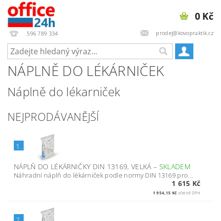
0 Kč
prodej@kovopraktik.cz
596 789 334
NÁPLNĚ DO LÉKÁRNIČEK
Náplně do lékarniček
NEJPRODÁVANĚJŠÍ
1.
NÁPLŇ DO LÉKÁRNIČKY DIN 13169, VELKÁ
–
SKLADEM
Náhradní náplň do lékárniček podle normy DIN 13169 pro...
1 615 Kč
1 954,15 Kč
včetně DPH
2.