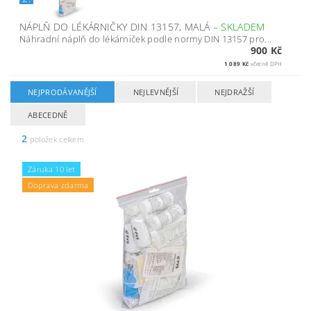
NÁPLŇ DO LÉKÁRNIČKY DIN 13157, MALÁ
–
SKLADEM
Náhradní náplň do lékárniček podle normy DIN 13157 pro...
900 Kč
1 089 Kč
včetně DPH
NEJPRODÁVANĚJŠÍ
NEJLEVNĚJŠÍ
NEJDRAŽŠÍ
ABECEDNĚ
2
položek celkem
Záruka 10 let
Doprava zdarma