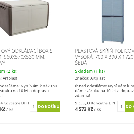
TOVÝ ODKLÁDACÍ BOX S
PLASTOVÁ SKŘÍŇ POLICOV
M, 960X570X530 MM,
VYSOKÁ, 700 X 390 X 172
VÝ
ŠEDÁ
dem
(2 ks)
Skladem
(1 ks)
a:
Artplast
Značka:
Artplast
odesíláme! Nyní Vám k nákupu
Ihned odesíláme! Nyní Vám k 
áruku na 10 let a dopravu
dáme záruku na 10 let a dopra
a!
zdarma!
2 557,94 Kč včetně DPH
5 533,33 Kč včetně DPH
 Kč
4 573 Kč
/ ks
/ ks