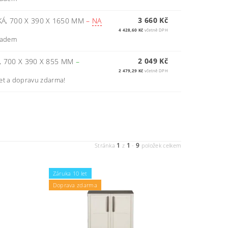
3 660 Kč
KÁ, 700 X 390 X 1650 MM
–
NA
4 428,60 Kč
včetně DPH
kladem
2 049 Kč
, 700 X 390 X 855 MM
–
2 479,29 Kč
včetně DPH
et a dopravu zdarma!
1
1
9
Stránka
z
-
položek celkem
Záruka 10 let
Doprava zdarma