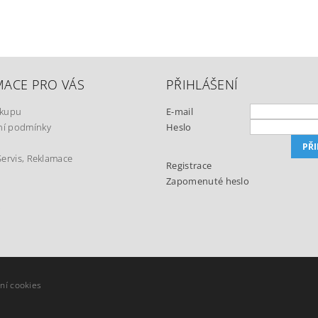
MACE PRO VÁS
PŘIHLÁŠENÍ
ákupu
E-mail
í podmínky
Heslo
Servis, Reklamace
Registrace
Zapomenuté heslo
t
ní cookies