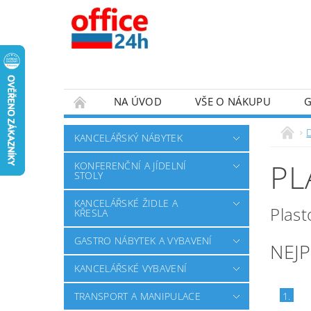
NA ÚVOD
VŠE O NÁKUPU
KANCELÁŘSKÝ NÁBYTEK
PL
KONFERENČNÍ A JÍDELNÍ
STOLY
KANCELÁŘSKÉ ŽIDLE A
Plast
KŘESLA
GASTRO NÁBYTEK A VYBAVENÍ
NEJ
KANCELÁŘSKÉ VYBAVENÍ
TRANSPORT A MANIPULACE
1.