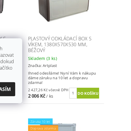
X S
PLASTOVÝ ODKLÁDACÍ BOX S
VÍKEM, 1380X570X530 MM,
ch
BÉŽOVÝ
azovat
Skladem
(3 ks)
, dokud
Značka:
Artplast
ačítko
nákupu
Ihned odesíláme! Nyní Vám k nákupu
vu
dáme záruku na 10 let a dopravu
zdarma!
ASÍM
2 427,26 Kč včetně DPH
2 006 Kč
/ ks
Záruka 10 let
Doprava zdarma