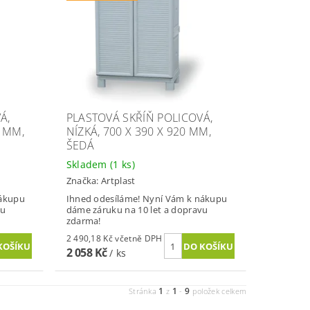
Á,
PLASTOVÁ SKŘÍŇ POLICOVÁ,
0 MM,
NÍZKÁ, 700 X 390 X 920 MM,
ŠEDÁ
Skladem
(1 ks)
Značka:
Artplast
nákupu
Ihned odesíláme! Nyní Vám k nákupu
vu
dáme záruku na 10 let a dopravu
zdarma!
2 490,18 Kč včetně DPH
2 058 Kč
/ ks
1
1
9
Stránka
z
-
položek celkem