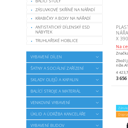
BALICÍ STOLY
ZÁSUVKOVÉ SKŘÍNĚ NA NÁŘADÍ
KRABIČKY A BOXY NA NÁŘADÍ
PLAS
ANTISTATICKÝ DÍLENSKÝ ESD
NÁBYTEK
NÁŘAD
X 39
TRUHLAŘSKÉ HOBLICE
Na ce
Značk
VYBAVENÍ DÍLEN
Zboží 
níže.A
ŠATNY A SOCIÁLNÍ ZAŘÍZENÍ
3 656
SKLADY OLEJŮ A KAPALIN
BALÍCÍ STROJE A MATERIÁL
VENKOVNÍ VYBAVENÍ
Záruka
ÚKLID A ÚDRŽBA KANCELÁŘE
Dopra
VYBAVENÍ BUDOV