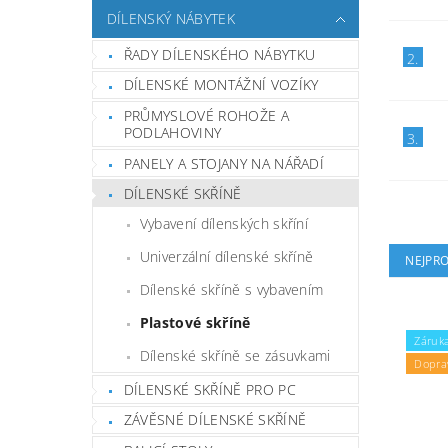
DÍLENSKÝ NÁBYTEK
ŘADY DÍLENSKÉHO NÁBYTKU
2.
DÍLENSKÉ MONTÁŽNÍ VOZÍKY
PRŮMYSLOVÉ ROHOŽE A
PODLAHOVINY
3.
PANELY A STOJANY NA NÁŘADÍ
DÍLENSKÉ SKŘÍNĚ
Vybavení dílenských skříní
Univerzální dílenské skříně
NEJPR
Dílenské skříně s vybavením
Plastové skříně
Záruka
Dílenské skříně se zásuvkami
Dopra
DÍLENSKÉ SKŘÍNĚ PRO PC
ZÁVĚSNÉ DÍLENSKÉ SKŘÍNĚ