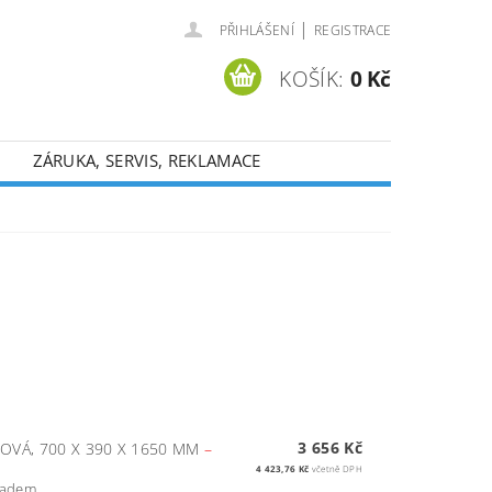
|
PŘIHLÁŠENÍ
REGISTRACE
KOŠÍK:
0 Kč
ZÁRUKA, SERVIS, REKLAMACE
3 656 Kč
DOVÁ, 700 X 390 X 1650 MM
–
4 423,76 Kč
včetně DPH
kladem