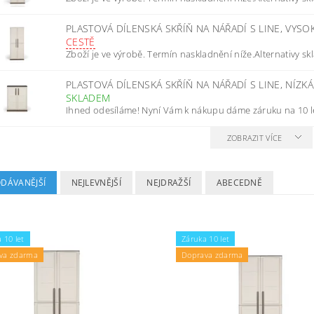
PLASTOVÁ DÍLENSKÁ SKŘÍŇ NA NÁŘADÍ S LINE, VYSO
CESTĚ
Zboží je ve výrobě. Termín naskladnění níže.Alternativy s
PLASTOVÁ DÍLENSKÁ SKŘÍŇ NA NÁŘADÍ S LINE, NÍZKÁ
SKLADEM
Ihned odesíláme! Nyní Vám k nákupu dáme záruku na 10 l
ZOBRAZIT VÍCE
ODÁVANĚJŠÍ
NEJLEVNĚJŠÍ
NEJDRAŽŠÍ
ABECEDNĚ
 10 let
Záruka 10 let
va zdarma
Doprava zdarma