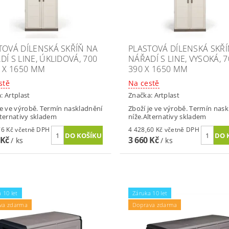
TOVÁ DÍLENSKÁ SKŘÍŇ NA
PLASTOVÁ DÍLENSKÁ SKŘ
Í S LINE, ÚKLIDOVÁ, 700
NÁŘADÍ S LINE, VYSOKÁ, 7
0 X 1650 MM
390 X 1650 MM
stě
Na cestě
a:
Artplast
Značka:
Artplast
je ve výrobě. Termín naskladnění
Zboží je ve výrobě. Termín nas
lternativy skladem
níže.Alternativy skladem
4 423,76 Kč včetně DPH
4 428,60 Kč včetně DPH
 Kč
3 660 Kč
/ ks
/ ks
 10 let
Záruka 10 let
va zdarma
Doprava zdarma