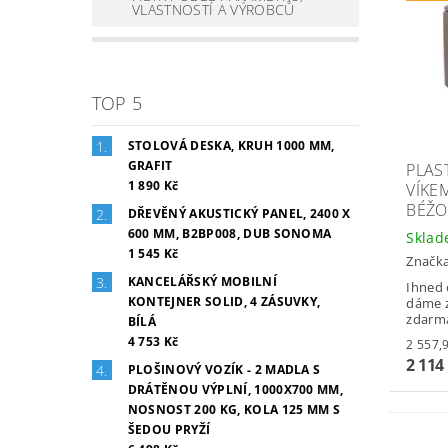
VLASTNOSTÍ A VÝROBCŮ
TOP 5
STOLOVÁ DESKA, KRUH 1000 MM,
GRAFIT
PLAS
1 890 Kč
VÍKE
BÉŽO
DŘEVĚNÝ AKUSTICKÝ PANEL, 2400 X
600 MM, B2BP008, DUB SONOMA
Skla
1 545 Kč
Značk
KANCELÁŘSKÝ MOBILNÍ
Ihned 
KONTEJNER SOLID, 4 ZÁSUVKY,
dáme z
zdarm
BÍLÁ
4 753 Kč
2 114
PLOŠINOVÝ VOZÍK - 2 MADLA S
DRÁTĚNOU VÝPLNÍ, 1000X700 MM,
NOSNOST 200 KG, KOLA 125 MM S
ŠEDOU PRYŽÍ