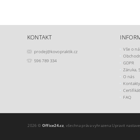
KONTAKT
INFOR
Vše o n
prodej
@
kovopraktik.cz
Obchodn
596 789 334
GDPR
Záruka, 
O nás
Kontakty
Certifiká
FAQ
2026 ©
Office24.cz
, všechna práva vyhrazena
Upravit nastave