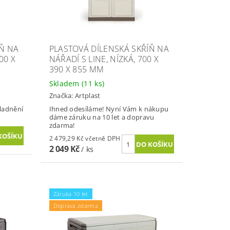
ÍŇ NA
PLASTOVÁ DÍLENSKÁ SKŘÍŇ NA
00 X
NÁŘADÍ S LINE, NÍZKÁ, 700 X
390 X 855 MM
Skladem
(11 ks)
Značka:
Artplast
kladnění
Ihned odesíláme! Nyní Vám k nákupu
dáme záruku na 10 let a dopravu
zdarma!
2 479,29 Kč včetně DPH
2 049 Kč
/ ks
Záruka 10 let
Doprava zdarma