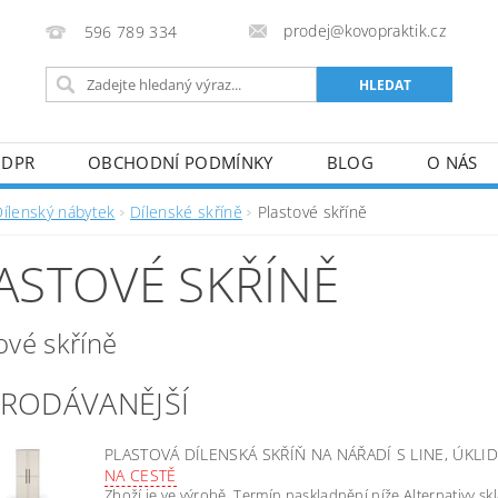
prodej@kovopraktik.cz
596 789 334
GDPR
OBCHODNÍ PODMÍNKY
BLOG
O NÁS
Dílenský nábytek
Dílenské skříně
Plastové skříně
ASTOVÉ SKŘÍNĚ
ové skříně
PRODÁVANĚJŠÍ
PLASTOVÁ DÍLENSKÁ SKŘÍŇ NA NÁŘADÍ S LINE, ÚKLI
NA CESTĚ
Zboží je ve výrobě. Termín naskladnění níže.Alternativy s