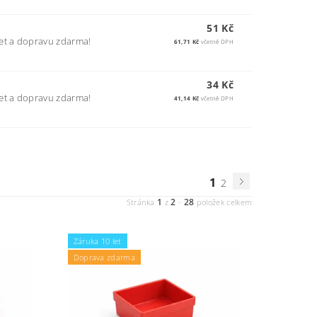
51 Kč
et a dopravu zdarma!
61,71 Kč
včetně DPH
34 Kč
et a dopravu zdarma!
41,14 Kč
včetně DPH
1
2
1
2
28
Stránka
z
-
položek celkem
Záruka 10 let
Doprava zdarma