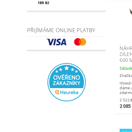
189 Kč
PŘIJÍMÁME ONLINE PLATBY
NÁHR
DÍLE
600 
Skla
Značk
Ihned 
dáme z
zdarm
2 085
Záruka