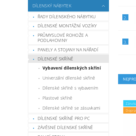
DÍLENSKÝ NÁBYTEK
ŘADY DÍLENSKÉHO NÁBYTKU
2.
DÍLENSKÉ MONTÁŽNÍ VOZÍKY
PRŮMYSLOVÉ ROHOŽE A
PODLAHOVINY
3.
PANELY A STOJANY NA NÁŘADÍ
DÍLENSKÉ SKŘÍNĚ
Vybavení dílenských skříní
Univerzální dílenské skříně
NEJPR
Dílenské skříně s vybavením
Plastové skříně
Záruka
Dílenské skříně se zásuvkami
Dopra
DÍLENSKÉ SKŘÍNĚ PRO PC
ZÁVĚSNÉ DÍLENSKÉ SKŘÍNĚ