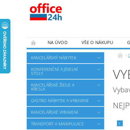
NA ÚVOD
VŠE O NÁKUPU
KANCELÁŘSKÝ NÁBYTEK
VY
KONFERENČNÍ A JÍDELNÍ
STOLY
KANCELÁŘSKÉ ŽIDLE A
Vybav
KŘESLA
GASTRO NÁBYTEK A VYBAVENÍ
NEJ
KANCELÁŘSKÉ VYBAVENÍ
TRANSPORT A MANIPULACE
1.