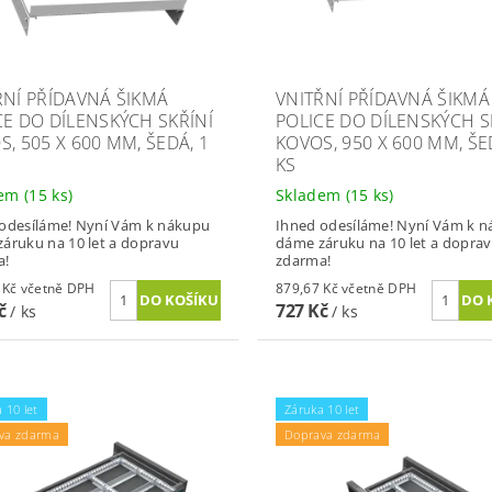
ŘNÍ PŘÍDAVNÁ ŠIKMÁ
VNITŘNÍ PŘÍDAVNÁ ŠIKMÁ
CE DO DÍLENSKÝCH SKŘÍNÍ
POLICE DO DÍLENSKÝCH S
, 505 X 600 MM, ŠEDÁ, 1
KOVOS, 950 X 600 MM, ŠE
KS
dem
(15 ks)
Skladem
(15 ks)
odesíláme! Nyní Vám k nákupu
Ihned odesíláme! Nyní Vám k 
áruku na 10 let a dopravu
dáme záruku na 10 let a dopra
a!
zdarma!
816,75 Kč včetně DPH
879,67 Kč včetně DPH
Kč
727 Kč
/ ks
/ ks
 10 let
Záruka 10 let
va zdarma
Doprava zdarma