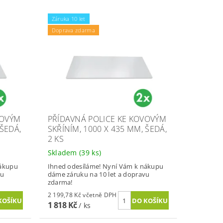
Záruka 10 let
Doprava zdarma
VOVÝM
PŘÍDAVNÁ POLICE KE KOVOVÝM
 ŠEDÁ,
SKŘÍNÍM, 1000 X 435 MM, ŠEDÁ,
2 KS
Skladem
(39 ks)
nákupu
Ihned odesíláme! Nyní Vám k nákupu
vu
dáme záruku na 10 let a dopravu
zdarma!
2 199,78 Kč včetně DPH
1 818 Kč
/ ks