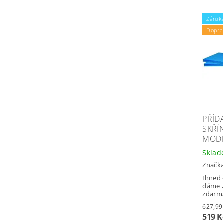
Záruka
Dopra
PŘÍD
SKŘÍN
MODR
Skla
Značk
Ihned 
dáme z
zdarm
519 