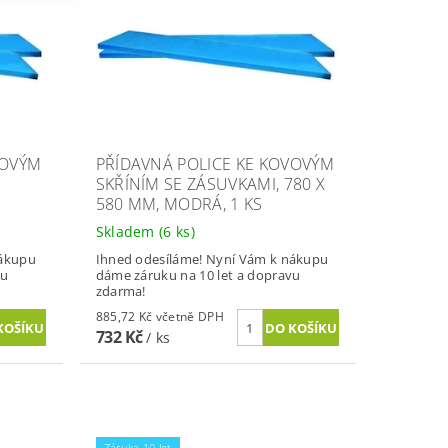
VOVÝM
PŘÍDAVNÁ POLICE KE KOVOVÝM
SKŘÍNÍM SE ZÁSUVKAMI, 780 X
580 MM, MODRÁ, 1 KS
Skladem
(6 ks)
nákupu
Ihned odesíláme! Nyní Vám k nákupu
vu
dáme záruku na 10 let a dopravu
zdarma!
885,72 Kč včetně DPH
732 Kč
/ ks
Záruka 10 let