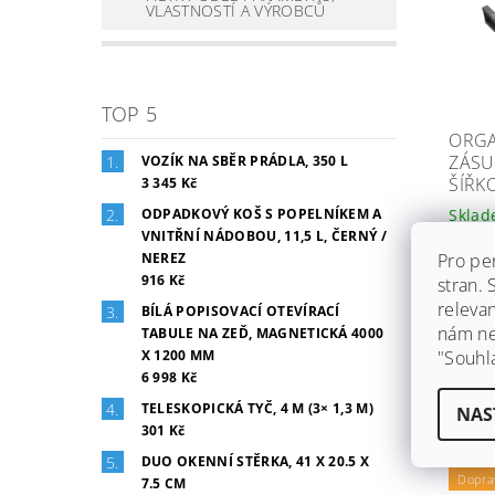
VLASTNOSTÍ A VÝROBCŮ
TOP 5
ORGA
ZÁSU
VOZÍK NA SBĚR PRÁDLA, 350 L
ŠÍŘK
3 345 Kč
Skla
ODPADKOVÝ KOŠ S POPELNÍKEM A
VNITŘNÍ NÁDOBOU, 11,5 L, ČERNÝ /
Značk
Pro pe
NEREZ
Ihned 
916 Kč
stran.
dáme z
zdarm
releva
BÍLÁ POPISOVACÍ OTEVÍRACÍ
nám ned
TABULE NA ZEĎ, MAGNETICKÁ 4000
996 
"Souhl
X 1200 MM
6 998 Kč
TELESKOPICKÁ TYČ, 4 M (3× 1,3 M)
NAS
301 Kč
Záruka
DUO OKENNÍ STĚRKA, 41 X 20.5 X
Dopra
7.5 CM