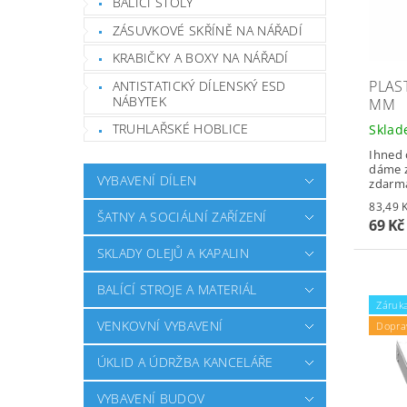
BALICÍ STOLY
ZÁSUVKOVÉ SKŘÍNĚ NA NÁŘADÍ
KRABIČKY A BOXY NA NÁŘADÍ
PLAST
ANTISTATICKÝ DÍLENSKÝ ESD
NÁBYTEK
MM
TRUHLAŘSKÉ HOBLICE
Skla
Ihned 
dáme z
VYBAVENÍ DÍLEN
zdarm
ŠATNY A SOCIÁLNÍ ZAŘÍZENÍ
69 K
SKLADY OLEJŮ A KAPALIN
BALÍCÍ STROJE A MATERIÁL
Záruka
VENKOVNÍ VYBAVENÍ
Dopra
ÚKLID A ÚDRŽBA KANCELÁŘE
VYBAVENÍ BUDOV