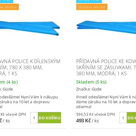
va zdarma
Doprava zdarma
AVNÁ POLICE K DÍLENSKÝM
PŘÍDAVNÁ POLICE KE KO
ÍM, 780 X 380 MM,
SKŘÍNÍM SE ZÁSUVKAMI, 7
Á, 1 KS
380 MM, MODRÁ, 1 KS
dem
(4 ks)
Skladem
(5 ks)
a:
Güde
Značka:
Güde
odesíláme! Nyní Vám k nákupu
Ihned odesíláme! Nyní Vám k 
áruku na 10 let a dopravu
dáme záruku na 10 let a dopra
a!
zdarma!
493,68 Kč včetně DPH
596,53 Kč včetně DPH
Kč
493 Kč
/ ks
/ ks