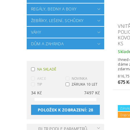
REGÁLY, BEDNY A BOXY
ŽEBŘÍKY, LEŠENÍ, SCHŮDKY
VNIT
POLI
VÁHY
KOVOS
KS
DŮM A ZAHRADA
Skla
Ihned 
dáme z
zdarm
NA SKLADĚ
AKCE
NOVINKA
675 
TIP
ZÁRUKA 10 LET
34
Kč
7497
Kč
Záruka
POLOŽEK K ZOBRAZENÍ:
28
Dopra
FILTR PODLE PARAMETRŮ,