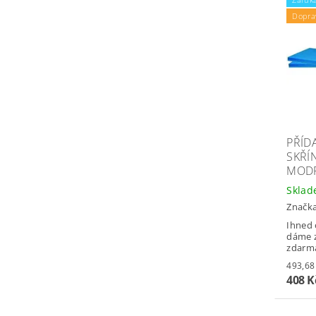
Dopra
PŘÍD
SKŘÍN
MODR
Skla
Značk
Ihned 
dáme z
zdarm
408 