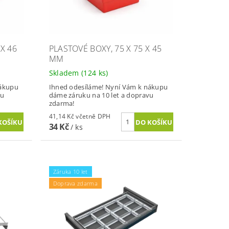
 X 46
PLASTOVÉ BOXY, 75 X 75 X 45
MM
Skladem
(124 ks)
nákupu
Ihned odesíláme! Nyní Vám k nákupu
vu
dáme záruku na 10 let a dopravu
zdarma!
41,14 Kč včetně DPH
34 Kč
/ ks
Záruka 10 let
Doprava zdarma