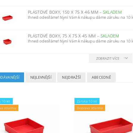
PLASTOVÉ BOXY, 150 X 75 X 46 MM
–
SKLADEM
Ihned odesíláme! Nyní Vám k nákupu dáme záruku na 10 l
PLASTOVÉ BOXY, 75 X 75 X 45 MM
–
SKLADEM
Ihned odesíláme! Nyní Vám k nákupu dáme záruku na 10 l
ZOBRAZIT VÍCE
ODÁVANĚJŠÍ
NEJLEVNĚJŠÍ
NEJDRAŽŠÍ
ABECEDNĚ
 10 let
Záruka 10 let
va zdarma
Doprava zdarma