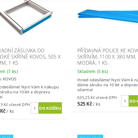
ADNÍ ZÁSUVKA DO
PŘÍDAVNÁ POLICE KE KO
NSKÉ SKŘÍNĚ KOVOS, 505 X
SKŘÍNÍM, 1100 X 380 MM,
MM, 1 KS
MODRÁ, 1 KS
dem
(7 ks)
Skladem
(5 ks)
a:
KOVOS
Ihned odesíláme! Nyní Vám k 
dáme záruku na 10 let a dopra
odesíláme! Nyní Vám k nákupu
zdarma!
áruku na 10 let a dopravu
a!
635,25 Kč včetně DPH
525 Kč
/ ks
2 522,85 Kč včetně DPH
 Kč
/ ks
 10 let
Záruka 10 let