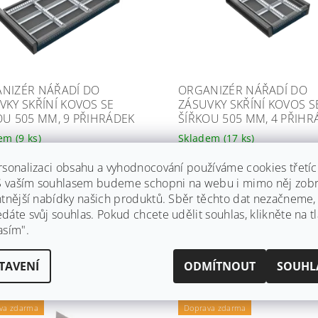
NIZÉR NÁŘADÍ DO
ORGANIZÉR NÁŘADÍ DO
VKY SKŘÍNÍ KOVOS SE
ZÁSUVKY SKŘÍNÍ KOVOS S
OU 505 MM, 9 PŘIHRÁDEK
ŠÍŘKOU 505 MM, 4 PŘIHR
dem
(9 ks)
Skladem
(17 ks)
a:
KOVOS
Značka:
KOVOS
rsonalizaci obsahu a vyhodnocování používáme cookies třetí
odesíláme! Nyní Vám k nákupu
Ihned odesíláme! Nyní Vám k 
 S vaším souhlasem budeme schopni na webu i mimo něj zobr
áruku na 10 let a dopravu
dáme záruku na 10 let a dopra
a!
zdarma!
ntnější nabídky našich produktů. Sběr těchto dat nezačneme
áte svůj souhlas. Pokud chcete udělit souhlas, klikněte na tl
1 205,16 Kč včetně DPH
1 082,95 Kč včetně DPH
Kč
895 Kč
asím".
/ ks
/ ks
TAVENÍ
ODMÍTNOUT
SOUHL
 10 let
Záruka 10 let
va zdarma
Doprava zdarma