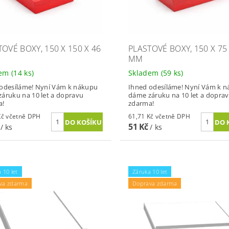
OVÉ BOXY, 150 X 150 X 46
PLASTOVÉ BOXY, 150 X 75
MM
dem
(14 ks)
Skladem
(59 ks)
odesíláme! Nyní Vám k nákupu
Ihned odesíláme! Nyní Vám k 
áruku na 10 let a dopravu
dáme záruku na 10 let a dopra
a!
zdarma!
83,49 Kč včetně DPH
61,71 Kč včetně DPH
č
51 Kč
/ ks
/ ks
 10 let
Záruka 10 let
va zdarma
Doprava zdarma