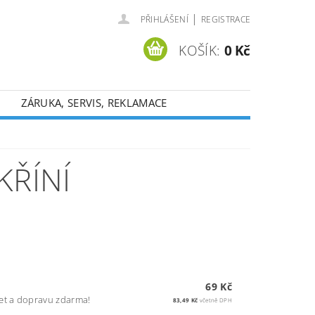
|
PŘIHLÁŠENÍ
REGISTRACE
KOŠÍK:
0 Kč
ZÁRUKA, SERVIS, REKLAMACE
KŘÍNÍ
69 Kč
et a dopravu zdarma!
83,49 Kč
včetně DPH