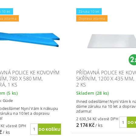
 10 let
Záruka 10 let
va zdarma
Doprava zdarma
AVNÁ POLICE KE KOVOVÝM
PŘÍDAVNÁ POLICE KE KO
ÍM, 780 X 580 MM,
SKŘÍNÍM, 1200 X 435 MM,
Á, 1 KS
2 KS
dem
(5 ks)
Skladem
(28 ks)
a:
Güde
Ihned odesíláme! Nyní Vám k 
dáme záruku na 10 let a dopra
odesíláme! Nyní Vám k nákupu
zdarma!
áruku na 10 let a dopravu
a!
2 630,54 Kč včetně DPH
2 174 Kč
/ ks
627,99 Kč včetně DPH
Kč
/ ks