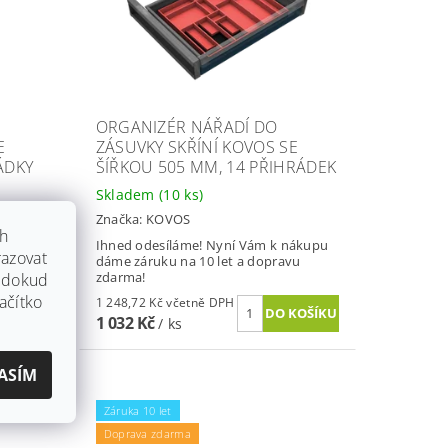
ORGANIZÉR NÁŘADÍ DO
E
ZÁSUVKY SKŘÍNÍ KOVOS SE
ÁDKY
ŠÍŘKOU 505 MM, 14 PŘIHRÁDEK
Skladem
(10 ks)
Značka:
KOVOS
ch
nákupu
Ihned odesíláme! Nyní Vám k nákupu
azovat
vu
dáme záruku na 10 let a dopravu
zdarma!
, dokud
ačítko
1 248,72 Kč včetně DPH
1 032 Kč
/ ks
ASÍM
Záruka 10 let
Doprava zdarma