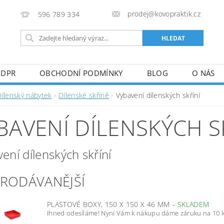
prodej@kovopraktik.cz
596 789 334
GDPR
OBCHODNÍ PODMÍNKY
BLOG
O NÁS
Dílenský nábytek
Dílenské skříně
Vybavení dílenských skříní
BAVENÍ DÍLENSKÝCH S
ení dílenských skříní
PRODÁVANĚJŠÍ
PLASTOVÉ BOXY, 150 X 150 X 46 MM
–
SKLADEM
Ihned odesíláme! Nyní Vám k nákupu dáme záruku na 10 l