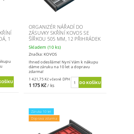
ORGANIZÉR NÁŘADÍ DO
KŘÍNÍ
ZÁSUVKY SKŘÍNÍ KOVOS SE
DÁ, 1
ŠÍŘKOU 505 MM, 12 PŘIHRÁDEK
Skladem
(10 ks)
Značka:
KOVOS
nákupu
Ihned odesíláme! Nyní Vám k nákupu
vu
dáme záruku na 10 let a dopravu
zdarma!
1 421,75 Kč včetně DPH
1 175 Kč
/ ks
Záruka 10 let
Doprava zdarma