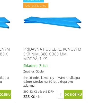
Doprava zdarma
VOVÝM
PŘÍDAVNÁ POLICE KE KOVOVÝM
80 X
SKŘÍNÍM, 380 X 380 MM,
MODRÁ, 1 KS
Skladem
(3 ks)
Značka:
Güde
nákupu
Ihned odesíláme! Nyní Vám k nákupu
vu
dáme záruku na 10 let a dopravu
zdarma!
390,83 Kč včetně DPH
323 Kč
/ ks