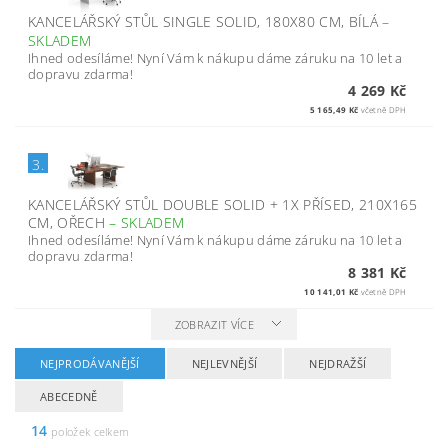
KANCELÁŘSKÝ STŮL SINGLE SOLID, 180X80 CM, BÍLÁ
–
SKLADEM
Ihned odesíláme! Nyní Vám k nákupu dáme záruku na 10 let a
dopravu zdarma!
4 269 Kč
5 165,49 Kč
včetně DPH
3.
KANCELÁŘSKÝ STŮL DOUBLE SOLID + 1X PŘÍSED, 210X165
CM, OŘECH
–
SKLADEM
Ihned odesíláme! Nyní Vám k nákupu dáme záruku na 10 let a
dopravu zdarma!
8 381 Kč
10 141,01 Kč
včetně DPH
ZOBRAZIT VÍCE
NEJPRODÁVANĚJŠÍ
NEJLEVNĚJŠÍ
NEJDRAŽŠÍ
ABECEDNĚ
14
položek celkem