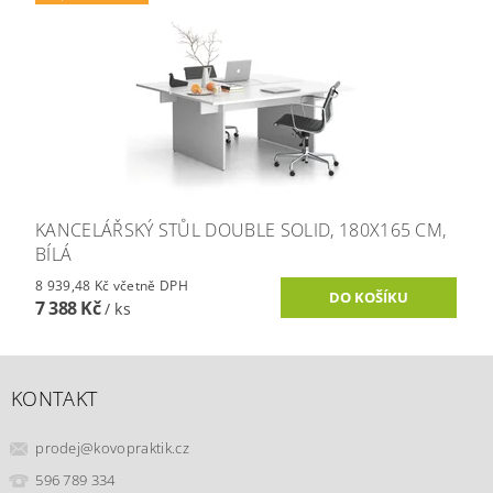
KANCELÁŘSKÝ STŮL DOUBLE SOLID, 180X165 CM,
BÍLÁ
8 939,48 Kč včetně DPH
7 388 Kč
/ ks
KONTAKT
prodej
@
kovopraktik.cz
596 789 334