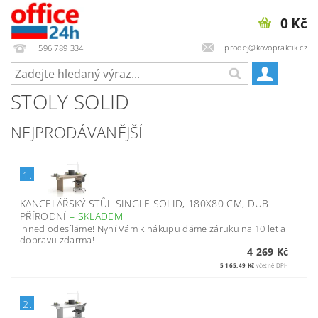
0 Kč
prodej@kovopraktik.cz
596 789 334
STOLY SOLID
NEJPRODÁVANĚJŠÍ
1.
KANCELÁŘSKÝ STŮL SINGLE SOLID, 180X80 CM, DUB
PŘÍRODNÍ
–
SKLADEM
Ihned odesíláme! Nyní Vám k nákupu dáme záruku na 10 let a
dopravu zdarma!
4 269 Kč
5 165,49 Kč
včetně DPH
2.