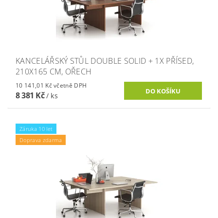
KANCELÁŘSKÝ STŮL DOUBLE SOLID + 1X PŘÍSED,
210X165 CM, OŘECH
10 141,01 Kč včetně DPH
8 381 Kč
/ ks
Záruka 10 let
Doprava zdarma