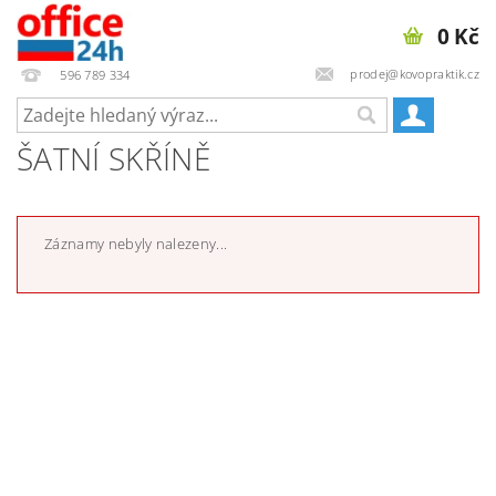
0 Kč
prodej@kovopraktik.cz
596 789 334
ŠATNÍ SKŘÍNĚ
Záznamy nebyly nalezeny...