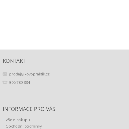
KONTAKT
prodej
@
kovopraktik.cz
596 789 334
INFORMACE PRO VÁS
Vše o nákupu
Obchodní podmínky