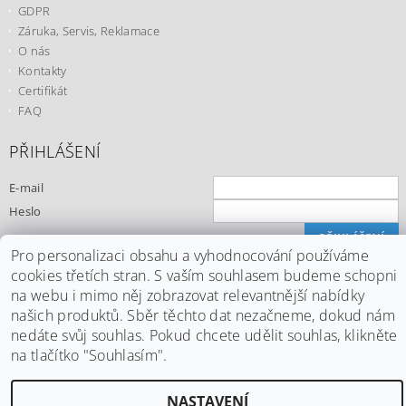
GDPR
Záruka, Servis, Reklamace
O nás
Kontakty
Certifikát
FAQ
PŘIHLÁŠENÍ
E-mail
Heslo
Pro personalizaci obsahu a vyhodnocování používáme
Registrace
cookies třetích stran. S vaším souhlasem budeme schopni
Zapomenuté heslo
na webu i mimo něj zobrazovat relevantnější nabídky
našich produktů. Sběr těchto dat nezačneme, dokud nám
nedáte svůj souhlas. Pokud chcete udělit souhlas, klikněte
na tlačítko "Souhlasím".
Upravit nastavení cookies
2026 ©
Office24.cz
, všechna práva vyhrazena
Vytvořil Shoptet
NASTAVENÍ