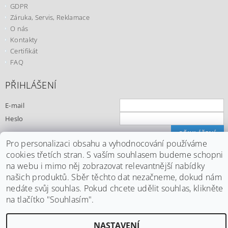
GDPR
Záruka, Servis, Reklamace
O nás
Kontakty
Certifikát
FAQ
PŘIHLÁŠENÍ
E-mail
Heslo
Pro personalizaci obsahu a vyhodnocování používáme
Registrace
cookies třetích stran. S vaším souhlasem budeme schopni
Zapomenuté heslo
na webu i mimo něj zobrazovat relevantnější nabídky
našich produktů. Sběr těchto dat nezačneme, dokud nám
nedáte svůj souhlas. Pokud chcete udělit souhlas, klikněte
na tlačítko "Souhlasím".
Upravit nastavení cookies
2026 ©
Office24.cz
, všechna práva vyhrazena
Vytvořil Shoptet
NASTAVENÍ