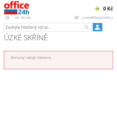
0 Kč
prodej@kovopraktik.cz
596 789 334
ÚZKÉ SKŘÍNĚ
Záznamy nebyly nalezeny...