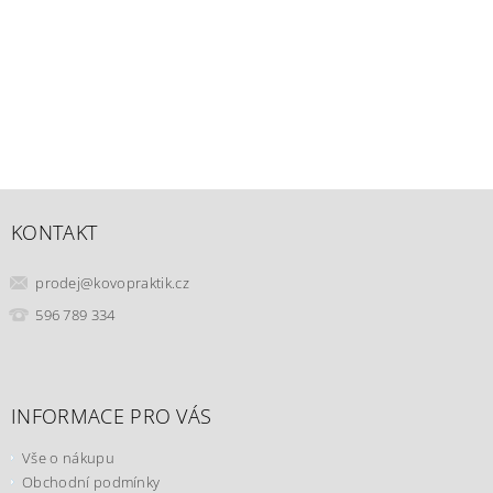
KONTAKT
prodej
@
kovopraktik.cz
596 789 334
INFORMACE PRO VÁS
Vše o nákupu
Obchodní podmínky